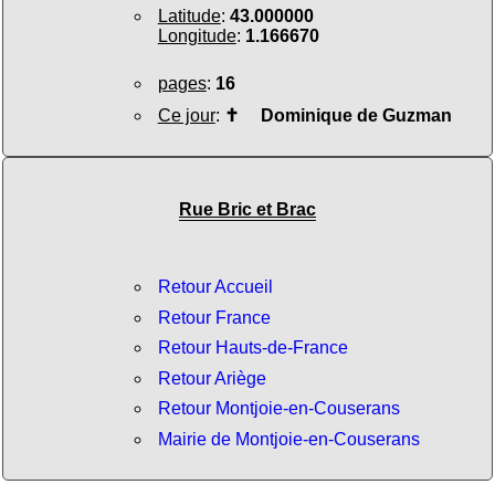
Latitude
:
43.000000
Longitude
:
1.166670
pages
:
16
Ce jour
:
✝
Dominique de Guzman
Rue Bric et Brac
Retour Accueil
Retour France
Retour Hauts-de-France
Retour Ariège
Retour Montjoie-en-Couserans
Mairie de Montjoie-en-Couserans