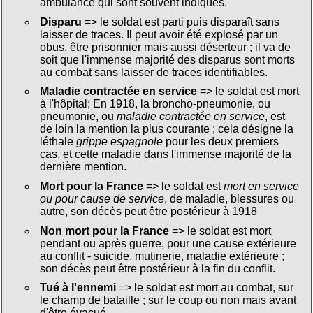
ambulance qui sont souvent indiqués.
Disparu
=> le soldat est parti puis disparaît sans
laisser de traces. Il peut avoir été explosé par un
obus, être prisonnier mais aussi déserteur ; il va de
soit que l'immense majorité des disparus sont morts
au combat sans laisser de traces identifiables.
Maladie contractée en service
=> le soldat est mort
à l'hôpital; En 1918, la broncho-pneumonie, ou
pneumonie, ou
maladie contractée en service
, est
de loin la mention la plus courante ; cela désigne la
léthale
grippe espagnole
pour les deux premiers
cas, et cette maladie dans l'immense majorité de la
dernière mention.
Mort pour la France
=> le soldat est
mort en service
ou pour cause de service
, de maladie, blessures ou
autre, son décès peut être postérieur à 1918
Non mort pour la France
=> le soldat est mort
pendant ou après guerre, pour une cause extérieure
au conflit - suicide, mutinerie, maladie extérieure ;
son décès peut être postérieur à la fin du conflit.
Tué à l'ennemi
=> le soldat est mort au combat, sur
le champ de bataille ; sur le coup ou non mais avant
d'être évacué.