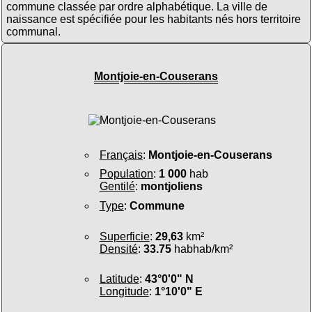
commune classée par ordre alphabétique. La ville de
naissance est spécifiée pour les habitants nés hors territoire
communal.
Montjoie-en-Couserans
Français
:
Montjoie-en-Couserans
Population
:
1 000
hab
Gentilé
:
montjoliens
Type
:
Commune
Superficie
:
29,63
km²
Densité
:
33.75
habhab/km²
Latitude
:
43°0'0" N
Longitude
:
1°10'0" E