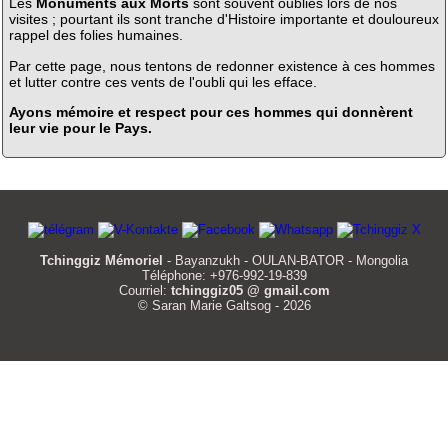
Les
Monuments aux Morts
sont souvent oubliés lors de nos
visites ; pourtant ils sont tranche d'Histoire importante et douloureux
rappel des folies humaines.
Par cette page, nous tentons de redonner existence à ces hommes
et lutter contre ces vents de l'oubli qui les efface.
Ayons mémoire et respect pour ces hommes qui donnèrent
leur vie pour le Pays.
Tchinggiz Mémoriel
- Bayanzukh - OULAN-BATOR - Mongolia
Téléphone: +976-992-19-839
Courriel:
tchinggiz05 @ gmail.com
© Saran Marie Galtsog - 2026