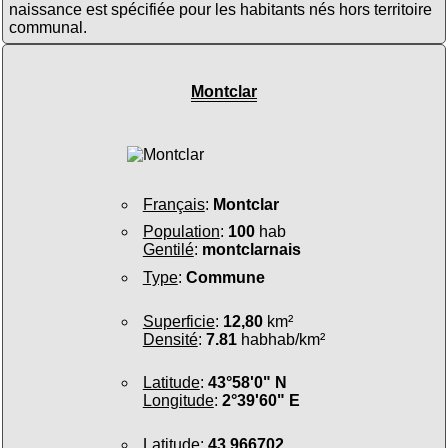
naissance est spécifiée pour les habitants nés hors territoire
communal.
Montclar
Français
:
Montclar
Population
:
100
hab
Gentilé
:
montclarnais
Type
:
Commune
Superficie
:
12,80
km²
Densité
:
7.81
habhab/km²
Latitude
:
43°58'0" N
Longitude
:
2°39'60" E
Latitude
:
43.966702