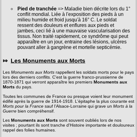
Pied de tranchée
=> Maladie bien décrite lors du 1°
conflit mondial. Liée à l'exposition des pieds à un
milieu humide et froid jusqu'à 16° C. Le soldat
ressent des douleurs et enflures aux pieds et
jambes, ceci lié à une mauvaise vascularisation des
tissus. Non traité rapidement, ce syndrôme qui peut
apparaître en un jour, entraine des lésions, ulcères
pouvant aller à gangrène et mortelle septicémie.
⤇
Les Monuments aux Morts
Les
Monuments aux Morts
rappellent les soldats morts pour le pays
lors des derniers conflits. C'est la guerre franco-prussienne de
1870-1871 qui verront apparaître les premiers
Monuments aux
Morts
du pays.
Toutes les communes de France ou presque voient leur monument
édifié après la guerre de 1914-1918. L'épitaphe la plus courante est
Morts pour la France
sauf l'Alsace-Lorraine qui grave un
Morts à la
Guerre
bien compréhensif.
Les
Monuments aux Morts
sont souvent oubliés lors de nos
visites ; pourtant ils sont tranche d'Histoire importante et douloureux
rappel des folies humaines.