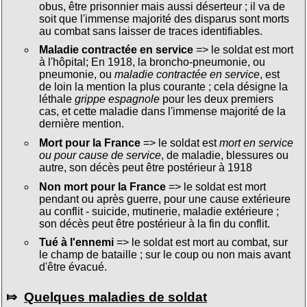
obus, être prisonnier mais aussi déserteur ; il va de
soit que l'immense majorité des disparus sont morts
au combat sans laisser de traces identifiables.
Maladie contractée en service
=> le soldat est mort
à l'hôpital; En 1918, la broncho-pneumonie, ou
pneumonie, ou
maladie contractée en service
, est
de loin la mention la plus courante ; cela désigne la
léthale
grippe espagnole
pour les deux premiers
cas, et cette maladie dans l'immense majorité de la
dernière mention.
Mort pour la France
=> le soldat est
mort en service
ou pour cause de service
, de maladie, blessures ou
autre, son décès peut être postérieur à 1918
Non mort pour la France
=> le soldat est mort
pendant ou après guerre, pour une cause extérieure
au conflit - suicide, mutinerie, maladie extérieure ;
son décès peut être postérieur à la fin du conflit.
Tué à l'ennemi
=> le soldat est mort au combat, sur
le champ de bataille ; sur le coup ou non mais avant
d'être évacué.
⤇
Quelques maladies de soldat