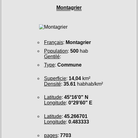
Montagrier
Français
:
Montagrier
Population
:
500
hab
Gentilé
:
Type
:
Commune
Superficie
:
14,04
km²
Densité
:
35.61
habhab/km²
Latitude
:
45°16'0" N
Longitude
:
0°29'60" E
Latitude
:
45.266701
Longitude
:
0.483333
pages
:
7703