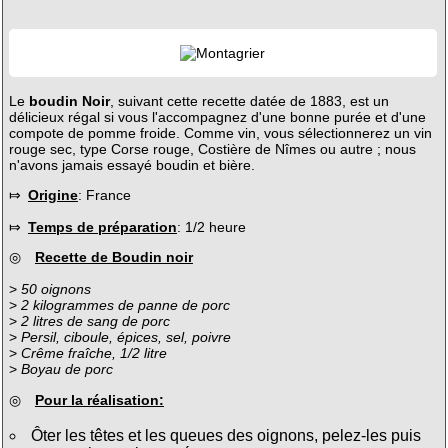
Le
boudin Noir
, suivant cette recette datée de 1883, est un
délicieux régal si vous l'accompagnez d'une bonne purée et d'une
compote de pomme froide. Comme vin, vous sélectionnerez un vin
rouge sec, type Corse rouge, Costière de Nîmes ou autre ; nous
n'avons jamais essayé boudin et bière.
⤇
Origine
: France
⤇
Temps de préparation
: 1/2 heure
◎
Recette de Boudin noir
>
50 oignons
>
2 kilogrammes de panne de porc
>
2 litres de sang de porc
>
Persil, ciboule, épices, sel, poivre
>
Crême fraîche, 1/2 litre
>
Boyau de porc
◎
Pour la réalisation:
Ôter les têtes et les queues des oignons, pelez-les puis