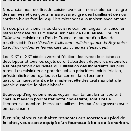
Nos anciennes recettes de cuisine évoluent, non seulement au gré
des années et des goûts, mais aussi au gré des familles et de nos
cordons-bleus familiaux qui les mitonnent à la maison avec amour.
Un des plus anciens livres de cuisine écrit en langue française, un
manuscrit daté du XIV° siècle, est celui de
Guillaume Tirel
, dit
Taillevent
, cuisinier du Roi de France, et auteur d'un livre de
recettes intitulé
Le Viandier Taillevent, maîstre queux du Roy notre
Sire. Pour ordonner les viandes qui cy après s'ensuivent
Les XIX° et XX° siècles verront l'édition des livres de cuisine se
développer et tous les sujets seront abordés ; depuis les ustensiles
à la préparation des restes ou l'utilisation des ingrédients les plus
rares. Les cuisiniers de grandes tables princières, ministérielles,
présidentielles ou royales, se lanceront dans l'écriture
gastronomique, allant de la simple recette des œufs au plat à la
poésie gustative la plus élaborée.
Beaucoup d'ingrédients nous voyant maintenant fuir en courant
chez le médecin pour tester notre cholestérol, sont alors à
l'honneur et nombre de recettes utilisent les matières grasses avec
enthousiasme.
Bien sûr, si vous souhaitez respecter ces recettes au pied de
la lettre, vous serez équipé d'un fourneau à bois ou à charbon.