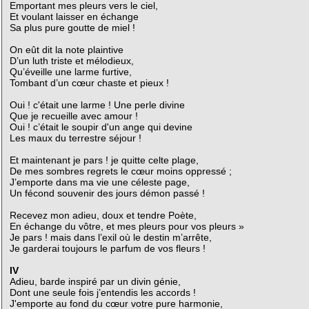
Emportant mes pleurs vers le ciel,
Et voulant laisser en échange
Sa plus pure goutte de miel !
On eût dit la note plaintive
D’un luth triste et mélodieux,
Qu’éveille une larme furtive,
Tombant d’un cœur chaste et pieux !
Oui ! c'était une larme ! Une perle divine
Que je recueille avec amour !
Oui ! c’était le soupir d'un ange qui devine
Les maux du terrestre séjour !
Et maintenant je pars ! je quitte celte plage,
De mes sombres regrets le cœur moins oppressé ;
J’emporte dans ma vie une céleste page,
Un fécond souvenir des jours démon passé !
Recevez mon adieu, doux et tendre Poète,
En échange du vôtre, et mes pleurs pour vos pleurs »
Je pars ! mais dans l’exil où le destin m’arrête,
Je garderai toujours le parfum de vos fleurs !
IV
Adieu, barde inspiré par un divin génie,
Dont une seule fois j’entendis les accords !
J'emporte au fond du cœur votre pure harmonie,