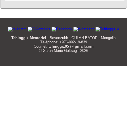
Tchinggiz Mémoriel
- Bayanzukh - OULAN-BATOR - Mongolia
Téléphone: +976-992-19-839
Courriel:
tchinggiz05 @ gmail.com
© Saran Marie Galtsog - 2026