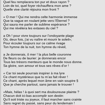
Quel feu remplacera ton pur et doux rayon ?
Loin de toi, quel foyer réchauffera mon ame ?
Quelle vive clarté réjouira mon front ?
« O mer ! Qui me rendra celte harmonie immense
Que ta vague en roulant jette vers l’Eternel ?
Qui saura me parler de sublime espérance ?
Qui me révélera les extases du ciel ?
a Oh ! pour vivre toujours sur l’ondoyante plage
Où, deux fois, j’ai vu naître et mourir le soleil»;
Pour écouler toujours sur ce calme rivage
Ton hymne de la nuit, ton hymne du réveil,
a Je donnerais, ô mer ! la plus belle couronne
De fleurs ou de laurier: je donnerais encor
Tous les trésors menteurs que le monde nous donne.
Sa gloire, son amour et tous ses rêves d’or !
« Car toi seule pourrais inspirer à ma lyre
Ce chant mystérieux que tu m’as fait rêver !
Ce chant, après lequel mon âme en vain soupire §
Que je cherche partout, sans jamais le trouver !
«Mais, hélas ! à quoi sert ma douloureuse plainte ?
Chacun doit ici-bas accomplir son destin:
Qu’il soit triste ou joyeux, il faut marcher sans crainte
Sans regret du passé, sans peur du lendemain !