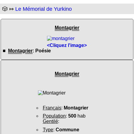
🎲 ⤇
Le Mémorial de Yurkino
Montagrier
<Cliquez l'image>
■
Montagrier
: Poésie
Montagrier
Français
:
Montagrier
Population
:
500
hab
Gentilé
:
Type
:
Commune