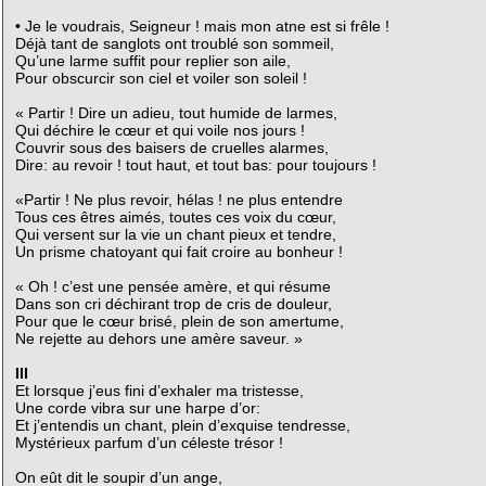
• Je le voudrais, Seigneur ! mais mon atne est si frêle !
Déjà tant de sanglots ont troublé son sommeil,
Qu’une larme suffit pour replier son aile,
Pour obscurcir son ciel et voiler son soleil !
« Partir ! Dire un adieu, tout humide de larmes,
Qui déchire le cœur et qui voile nos jours !
Couvrir sous des baisers de cruelles alarmes,
Dire: au revoir ! tout haut, et tout bas: pour toujours !
«Partir ! Ne plus revoir, hélas ! ne plus entendre
Tous ces êtres aimés, toutes ces voix du cœur,
Qui versent sur la vie un chant pieux et tendre,
Un prisme chatoyant qui fait croire au bonheur !
« Oh ! c’est une pensée amère, et qui résume
Dans son cri déchirant trop de cris de douleur,
Pour que le cœur brisé, plein de son amertume,
Ne rejette au dehors une amère saveur. »
III
Et lorsque j’eus fini d’exhaler ma tristesse,
Une corde vibra sur une harpe d’or:
Et j’entendis un chant, plein d’exquise tendresse,
Mystérieux parfum d’un céleste trésor !
On eût dit le soupir d’un ange,