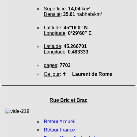
Superficie
:
14,04
km²
Densité
:
35.61
habhab/km²
Latitude
:
45°16'0" N
Longitude
:
0°29'60" E
Latitude
:
45.266701
Longitude
:
0.483333
pages
:
7703
Ce jour
:
✝
Laurent de Rome
Rue Bric et Brac
Retour Accueil
Retour France