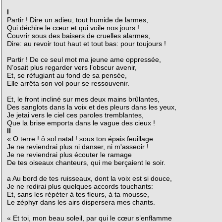
I
Partir ! Dire un adieu, tout humide de larmes,
Qui déchire le cœur et qui voile nos jours !
Couvrir sous des baisers de cruelles alarmes,
Dire: au revoir tout haut et tout bas: pour toujours !
Partir ! De ce seul mot ma jeune ame oppressée,
N’osait plus regarder vers l’obscur avenir,
Et, se réfugiant au fond de sa pensée,
Elle arrêta son vol pour se ressouvenir.
Et, le front incliné sur mes deux mains brûlantes,
Des sanglots dans la voix et des pleurs dans les yeux,
Je jetai vers le ciel ces paroles tremblantes,
Que la brise emporta dans le vague des cieux !
II
« O terre ! ô sol natal ! sous ton épais feuillage
Je ne reviendrai plus ni danser, ni m'asseoir !
Je ne reviendrai plus écouter le ramage
De tes oiseaux chanteurs, qui me berçaient le soir.
a Au bord de tes ruisseaux, dont la voix est si douce,
Je ne redirai plus quelques accords touchants:
Et, sans les répéter à tes fleurs, à ta mousse,
Le zéphyr dans les airs dispersera mes chants.
« Et toi, mon beau soleil, par qui le cœur s’enflamme