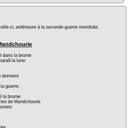
elle-ci, antérieure à la seconde guerre mondiale.
 Mandchourie
nt dans la brume
araît la lune
s dorment
la guerre.
sé la brume
lines de Mandchourie
russes.
tre