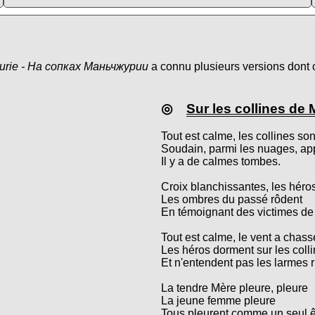
ourie - На сопках Маньчжурии
a connu plusieurs versions dont c
◎
Sur les collines de
Tout est calme, les collines so
Soudain, parmi les nuages, app
Il y a de calmes tombes.
Croix blanchissantes, les héro
Les ombres du passé rôdent
En témoignant des victimes de 
Tout est calme, le vent a chas
Les héros dorment sur les col
Et n'entendent pas les larmes 
La tendre Mère pleure, pleure
La jeune femme pleure
Tous pleurent comme un seul ê