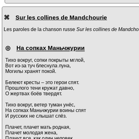
⌘
Sur les collines de Mandchourie
Les paroles de la chanson russe
Sur les collines de Mandch
◎
На сопках Маньчжурии
Тихо вокруг, сопки покрыты мглой,
Вот из-за туч блеснула луна,
Могилы хранят покой.
Белеют кресты – это герои спят.
Прошлого тени кружат давно,
О жертвах боёв твердят.
Тихо вокруг, ветер туман унёс,
На сопках Маньчжурии воины спят
И русских не слышат слёз.
Плачет, плачет мать родная,
Плачет молодая жена,
Плачут все, как один человек,