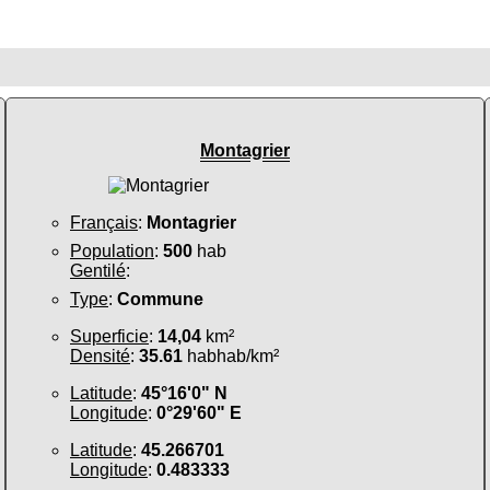
Montagrier
Français
:
Montagrier
Population
:
500
hab
Gentilé
:
Type
:
Commune
Superficie
:
14,04
km²
Densité
:
35.61
habhab/km²
Latitude
:
45°16'0" N
Longitude
:
0°29'60" E
Latitude
:
45.266701
Longitude
:
0.483333