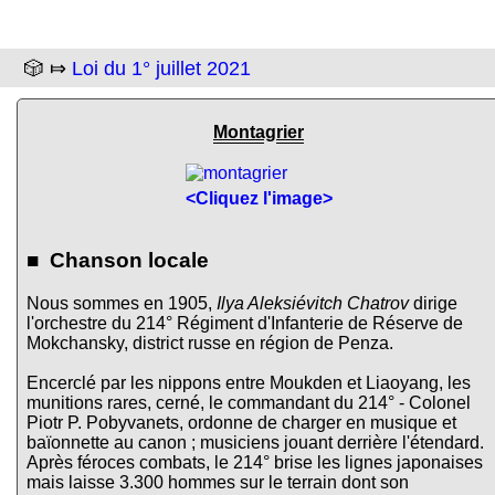
🎲 ⤇
Loi du 1° juillet 2021
Montagrier
<Cliquez l'image>
■ Chanson locale
Nous sommes en 1905,
Ilya Aleksiévitch Chatrov
dirige
l'orchestre du 214° Régiment d'Infanterie de Réserve de
Mokchansky, district russe en région de Penza.
Encerclé par les nippons entre Moukden et Liaoyang, les
munitions rares, cerné, le commandant du 214° - Colonel
Piotr P. Pobyvanets, ordonne de charger en musique et
baïonnette au canon ; musiciens jouant derrière l'étendard.
Après féroces combats, le 214° brise les lignes japonaises
mais laisse 3.300 hommes sur le terrain dont son