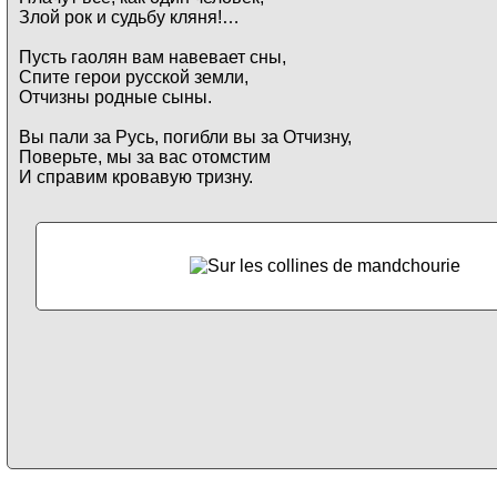
Злой рок и судьбу кляня!…
Пусть гаолян вам навевает сны,
Спите герои русской земли,
Отчизны родные сыны.
Вы пали за Русь, погибли вы за Отчизну,
Поверьте, мы за вас отомстим
И справим кровавую тризну.