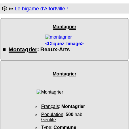
🎲 ⤇
Le bigame d'Alfortville !
Montagrier
<Cliquez l'image>
■
Montagrier
: Beaux-Arts
Montagrier
Français
:
Montagrier
Population
:
500
hab
Gentilé
:
Type
:
Commune