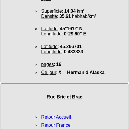
Superficie
:
14,04
km²
Densité
:
35.61
habhab/km²
Latitude
:
45°16'0" N
Longitude
:
0°29'60" E
Latitude
:
45.266701
Longitude
:
0.483333
pages
:
16
Ce jour
:
☦
Herman d'Alaska
Rue Bric et Brac
Retour Accueil
Retour France