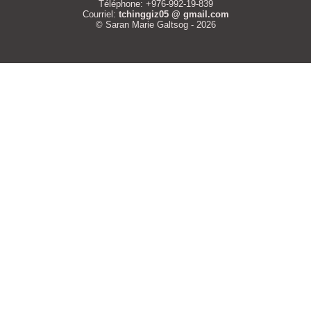
Téléphone: +976-992-19-839
Courriel:
tchinggiz05 @ gmail.com
© Saran Marie Galtsog - 2026