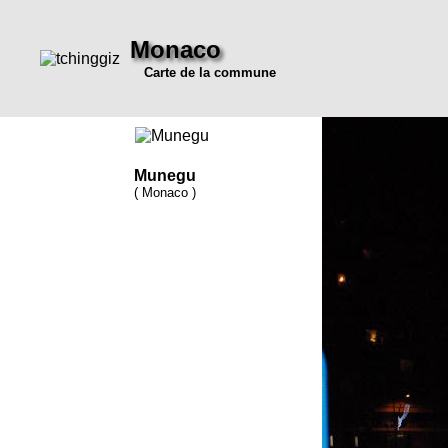
Monaco
Carte de la commune
Munegu
( Monaco )