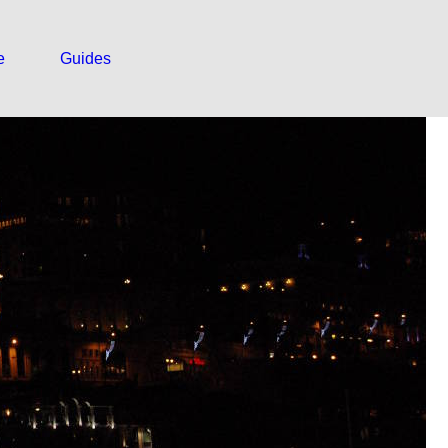
e
Guides