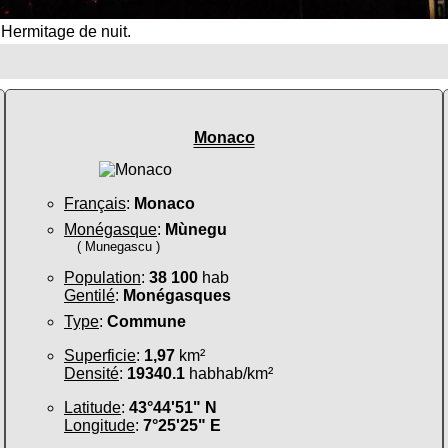
 Hermitage de nuit.
Monaco
Français
:
Monaco
Monégasque
:
Mùnegu
( Munegascu )
Population
:
38 100
hab
Gentilé
:
Monégasques
Type
:
Commune
Superficie
:
1,97
km²
Densité
:
19340.1
habhab/km²
Latitude
:
43°44'51" N
Longitude
:
7°25'25" E