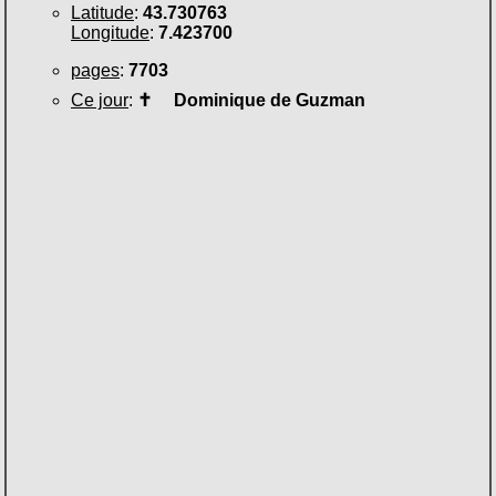
Latitude
:
43.730763
Longitude
:
7.423700
pages
:
7703
Ce jour
:
✝
Dominique de Guzman