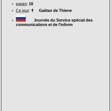
pages
:
16
Ce jour
:
✝
Gaétan de Thiene
Journée du Service spécial des
communications et de l'inform