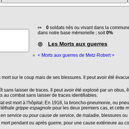
⤇
0
soldats nés ou vivant dans la commune 
dans notre base mémorielle ; soit
0%
◎
Les Morts aux guerres
< Morts aux guerres de Metz-Robert >
s mort sur le coup mais de ses blessures. Il peut avoir été évacu
ît sans laisser de traces. Il peut avoir été explosé par un obus, ê
s au combat sans laisser de traces identifiables.
dat est mort à l'hôpital; En 1918, la broncho-pneumonie, ou pn
 léthale
grippe espagnole
pour les deux premiers cas, et cette 
 en service ou pour cause de service
, de maladie, blessures ou 
t mort pendant ou après guerre, pour une cause extérieure au conf