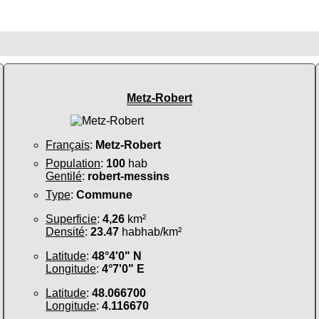
Metz-Robert
Français
:
Metz-Robert
Population
:
100
hab
Gentilé
:
robert-messins
Type
:
Commune
Superficie
:
4,26
km²
Densité
:
23.47
habhab/km²
Latitude
:
48°4'0" N
Longitude
:
4°7'0" E
Latitude
:
48.066700
Longitude
:
4.116670