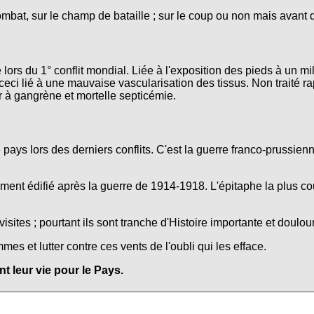
ombat, sur le champ de bataille ; sur le coup ou non mais avant 
lors du 1° conflit mondial. Liée à l'exposition des pieds à un mi
ceci lié à une mauvaise vascularisation des tissus. Non traité r
r à gangrène et mortelle septicémie.
e pays lors des derniers conflits. C'est la guerre franco-prussie
nt édifié après la guerre de 1914-1918. L'épitaphe la plus co
isites ; pourtant ils sont tranche d'Histoire importante et doulo
s et lutter contre ces vents de l'oubli qui les efface.
 leur vie pour le Pays.