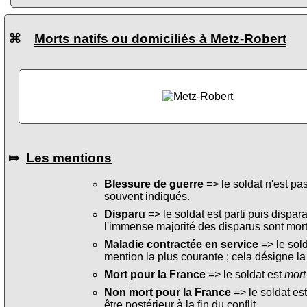
⌘
Morts natifs ou domiciliés à Metz-Robert
⤇
Les mentions
Blessure de guerre
=> le soldat n'est pa
souvent indiqués.
Disparu
=> le soldat est parti puis dispara
l'immense majorité des disparus sont mort
Maladie contractée en service
=> le sol
mention la plus courante ; cela désigne la
Mort pour la France
=> le soldat est
mort
Non mort pour la France
=> le soldat es
être postérieur à la fin du conflit.