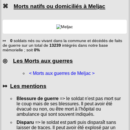
⌘
Morts natifs ou domiciliés à Meljac
⤇
0
soldats nés ou vivant dans la commune et décédés de faits
de guerre sur un total de
13239
intégrés dans notre base
mémorielle ; soit
0%
◎
Les Morts aux guerres
< Morts aux guerres de Meljac >
⤇
Les mentions
Blessure de guerre
=> le soldat n'est pas mort sur
le coup mais de ses blessures. Il peut avoir été
évacué ou non, ou être mort à l'hôpital ou
ambulance qui sont souvent indiqués.
Disparu
=> le soldat est parti puis disparaît sans
laisser de traces. Il peut avoir été explosé par un