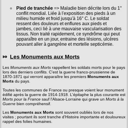
Pied de tranchée
=> Maladie bien décrite lors du 1°
conflit mondial. Liée à l'exposition des pieds à un
milieu humide et froid jusqu'à 16° C. Le soldat
ressent des douleurs et enflures aux pieds et
jambes, ceci lié à une mauvaise vascularisation des
tissus. Non traité rapidement, ce syndrôme qui peut
apparaître en un jour, entraine des lésions, ulcères
pouvant aller à gangrène et mortelle septicémie.
⤇
Les Monuments aux Morts
Les
Monuments aux Morts
rappellent les soldats morts pour le pays
lors des derniers conflits. C'est la guerre franco-prussienne de
1870-1871 qui verront apparaître les premiers
Monuments aux
Morts
du pays.
Toutes les communes de France ou presque voient leur monument
édifié après la guerre de 1914-1918. L'épitaphe la plus courante est
Morts pour la France
sauf l'Alsace-Lorraine qui grave un
Morts à la
Guerre
bien compréhensif.
Les
Monuments aux Morts
sont souvent oubliés lors de nos
visites ; pourtant ils sont tranche d'Histoire importante et douloureux
rappel des folies humaines.