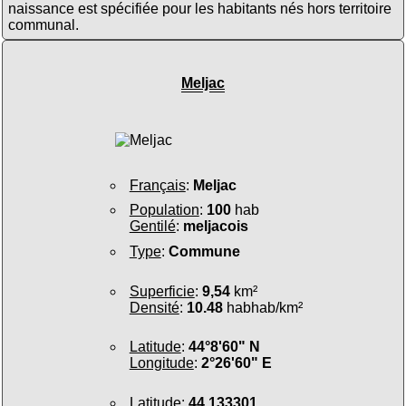
naissance est spécifiée pour les habitants nés hors territoire
communal.
Meljac
Français
:
Meljac
Population
:
100
hab
Gentilé
:
meljacois
Type
:
Commune
Superficie
:
9,54
km²
Densité
:
10.48
habhab/km²
Latitude
:
44°8'60" N
Longitude
:
2°26'60" E
Latitude
:
44.133301