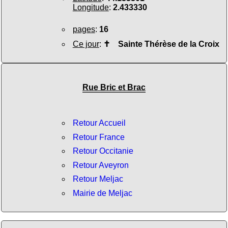
Longitude
:
2.433330
pages
:
16
Ce jour
:
✝
Sainte Thérèse de la Croix
Rue Bric et Brac
Retour Accueil
Retour France
Retour Occitanie
Retour Aveyron
Retour Meljac
Mairie de Meljac