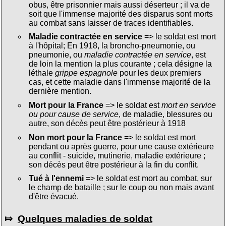
obus, être prisonnier mais aussi déserteur ; il va de
soit que l'immense majorité des disparus sont morts
au combat sans laisser de traces identifiables.
Maladie contractée en service
=> le soldat est mort
à l'hôpital; En 1918, la broncho-pneumonie, ou
pneumonie, ou
maladie contractée en service
, est
de loin la mention la plus courante ; cela désigne la
léthale
grippe espagnole
pour les deux premiers
cas, et cette maladie dans l'immense majorité de la
dernière mention.
Mort pour la France
=> le soldat est
mort en service
ou pour cause de service
, de maladie, blessures ou
autre, son décès peut être postérieur à 1918
Non mort pour la France
=> le soldat est mort
pendant ou après guerre, pour une cause extérieure
au conflit - suicide, mutinerie, maladie extérieure ;
son décès peut être postérieur à la fin du conflit.
Tué à l'ennemi
=> le soldat est mort au combat, sur
le champ de bataille ; sur le coup ou non mais avant
d'être évacué.
⤇
Quelques maladies de soldat