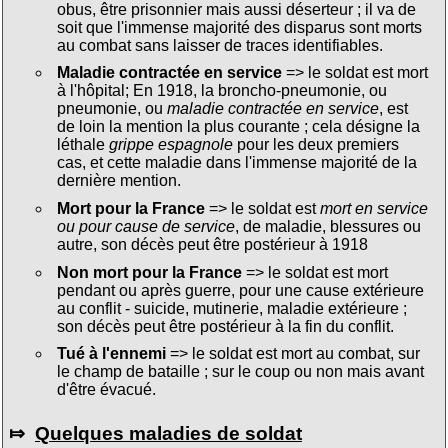
obus, être prisonnier mais aussi déserteur ; il va de
soit que l'immense majorité des disparus sont morts
au combat sans laisser de traces identifiables.
Maladie contractée en service
=> le soldat est mort
à l'hôpital; En 1918, la broncho-pneumonie, ou
pneumonie, ou
maladie contractée en service
, est
de loin la mention la plus courante ; cela désigne la
léthale
grippe espagnole
pour les deux premiers
cas, et cette maladie dans l'immense majorité de la
dernière mention.
Mort pour la France
=> le soldat est
mort en service
ou pour cause de service
, de maladie, blessures ou
autre, son décès peut être postérieur à 1918
Non mort pour la France
=> le soldat est mort
pendant ou après guerre, pour une cause extérieure
au conflit - suicide, mutinerie, maladie extérieure ;
son décès peut être postérieur à la fin du conflit.
Tué à l'ennemi
=> le soldat est mort au combat, sur
le champ de bataille ; sur le coup ou non mais avant
d'être évacué.
⤇
Quelques maladies de soldat