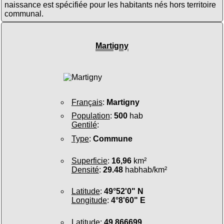
naissance est spécifiée pour les habitants nés hors territoire
communal.
Martigny
Français
:
Martigny
Population
:
500
hab
Gentilé
:
Type
:
Commune
Superficie
:
16,96
km²
Densité
:
29.48
habhab/km²
Latitude
:
49°52'0" N
Longitude
:
4°8'60" E
Latitude
:
49.866699