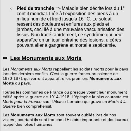
Pied de tranchée
=> Maladie bien décrite lors du 1°
conflit mondial. Liée à l'exposition des pieds à un
milieu humide et froid jusqu'à 16° C. Le soldat
ressent des douleurs et enflures aux pieds et
jambes, ceci lié à une mauvaise vascularisation des
tissus. Non traité rapidement, ce syndrôme qui peut
apparaître en un jour, entraine des lésions, ulcères
pouvant aller à gangrène et mortelle septicémie.
⤇
Les Monuments aux Morts
Les
Monuments aux Morts
rappellent les soldats morts pour le pays
lors des derniers conflits. C'est la guerre franco-prussienne de
1870-1871 qui verront apparaître les premiers
Monuments aux
Morts
du pays.
Toutes les communes de France ou presque voient leur monument
édifié après la guerre de 1914-1918. L'épitaphe la plus courante est
Morts pour la France
sauf l'Alsace-Lorraine qui grave un
Morts à la
Guerre
bien compréhensif.
Les
Monuments aux Morts
sont souvent oubliés lors de nos
visites ; pourtant ils sont tranche d'Histoire importante et douloureux
rappel des folies humaines.