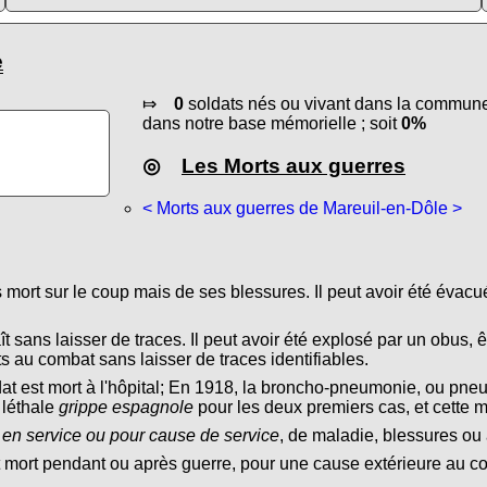
e
⤇
0
soldats nés ou vivant dans la commune 
dans notre base mémorielle ; soit
0%
◎
Les Morts aux guerres
< Morts aux guerres de Mareuil-en-Dôle >
s mort sur le coup mais de ses blessures. Il peut avoir été évacu
ît sans laisser de traces. Il peut avoir été explosé par un obus, ê
s au combat sans laisser de traces identifiables.
dat est mort à l'hôpital; En 1918, la broncho-pneumonie, ou pn
 léthale
grippe espagnole
pour les deux premiers cas, et cette 
 en service ou pour cause de service
, de maladie, blessures ou 
t mort pendant ou après guerre, pour une cause extérieure au conf