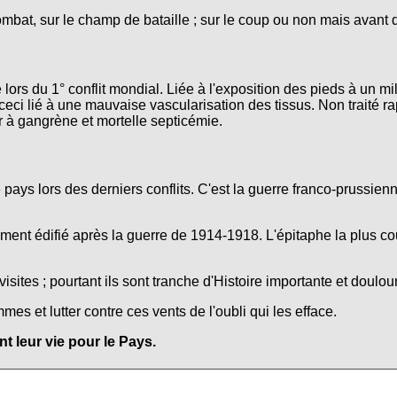
ombat, sur le champ de bataille ; sur le coup ou non mais avant 
lors du 1° conflit mondial. Liée à l'exposition des pieds à un mi
ceci lié à une mauvaise vascularisation des tissus. Non traité r
r à gangrène et mortelle septicémie.
e pays lors des derniers conflits. C'est la guerre franco-prussie
nt édifié après la guerre de 1914-1918. L'épitaphe la plus co
isites ; pourtant ils sont tranche d'Histoire importante et doulo
s et lutter contre ces vents de l'oubli qui les efface.
 leur vie pour le Pays.