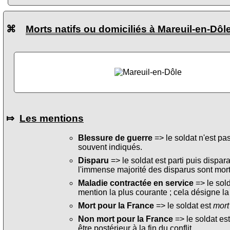
⌘
Morts natifs ou domiciliés à Mareuil-en-Dôl
⤇
Les mentions
Blessure de guerre
=> le soldat n'est pa
souvent indiqués.
Disparu
=> le soldat est parti puis dispara
l'immense majorité des disparus sont mort
Maladie contractée en service
=> le sol
mention la plus courante ; cela désigne la
Mort pour la France
=> le soldat est
mort
Non mort pour la France
=> le soldat es
être postérieur à la fin du conflit.