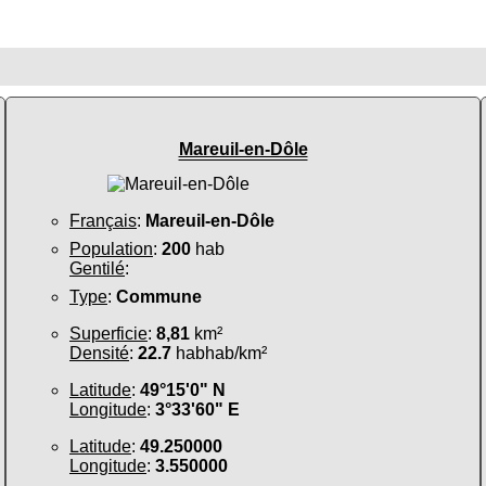
Mareuil-en-Dôle
Français
:
Mareuil-en-Dôle
Population
:
200
hab
Gentilé
:
Type
:
Commune
Superficie
:
8,81
km²
Densité
:
22.7
habhab/km²
Latitude
:
49°15'0" N
Longitude
:
3°33'60" E
Latitude
:
49.250000
Longitude
:
3.550000