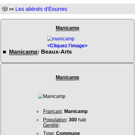
🎲 ⤇
Les aliénés d'Éourres
Manicamp
<Cliquez l'image>
■
Manicamp
: Beaux-Arts
Manicamp
Français
:
Manicamp
Population
:
300
hab
Gentilé
:
Type
:
Commune