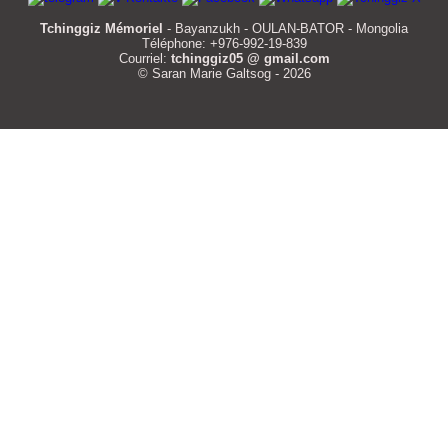
Tchinggiz Mémoriel
- Bayanzukh - OULAN-BATOR - Mongolia
Téléphone: +976-992-19-839
Courriel:
tchinggiz05 @ gmail.com
© Saran Marie Galtsog - 2026