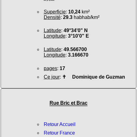
Superficie
:
10,24
km²
Densité
:
29.3
habhab/km²
Latitude
:
49°34'0" N
Longitude
:
3°10'0" E
Latitude
:
49.566700
Longitude
:
3.166670
pages
:
17
Ce jour
:
✝
Dominique de Guzman
Rue Bric et Brac
Retour Accueil
Retour France