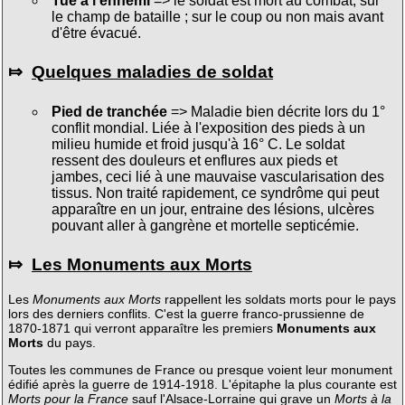
Tué à l'ennemi
=> le soldat est mort au combat, sur
le champ de bataille ; sur le coup ou non mais avant
d'être évacué.
⤇
Quelques maladies de soldat
Pied de tranchée
=> Maladie bien décrite lors du 1°
conflit mondial. Liée à l'exposition des pieds à un
milieu humide et froid jusqu'à 16° C. Le soldat
ressent des douleurs et enflures aux pieds et
jambes, ceci lié à une mauvaise vascularisation des
tissus. Non traité rapidement, ce syndrôme qui peut
apparaître en un jour, entraine des lésions, ulcères
pouvant aller à gangrène et mortelle septicémie.
⤇
Les Monuments aux Morts
Les
Monuments aux Morts
rappellent les soldats morts pour le pays
lors des derniers conflits. C'est la guerre franco-prussienne de
1870-1871 qui verront apparaître les premiers
Monuments aux
Morts
du pays.
Toutes les communes de France ou presque voient leur monument
édifié après la guerre de 1914-1918. L'épitaphe la plus courante est
Morts pour la France
sauf l'Alsace-Lorraine qui grave un
Morts à la