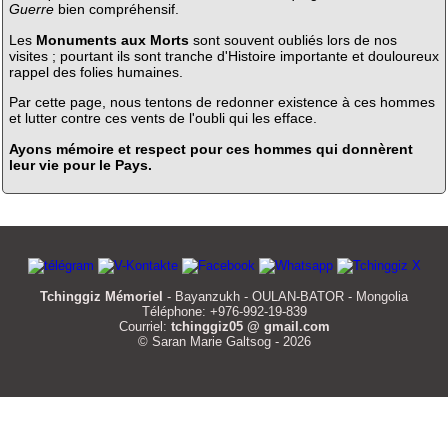
Guerre
bien compréhensif.
Les
Monuments aux Morts
sont souvent oubliés lors de nos
visites ; pourtant ils sont tranche d'Histoire importante et douloureux
rappel des folies humaines.
Par cette page, nous tentons de redonner existence à ces hommes
et lutter contre ces vents de l'oubli qui les efface.
Ayons mémoire et respect pour ces hommes qui donnèrent
leur vie pour le Pays.
Tchinggiz Mémoriel
- Bayanzukh - OULAN-BATOR - Mongolia
Téléphone: +976-992-19-839
Courriel:
tchinggiz05 @ gmail.com
© Saran Marie Galtsog - 2026