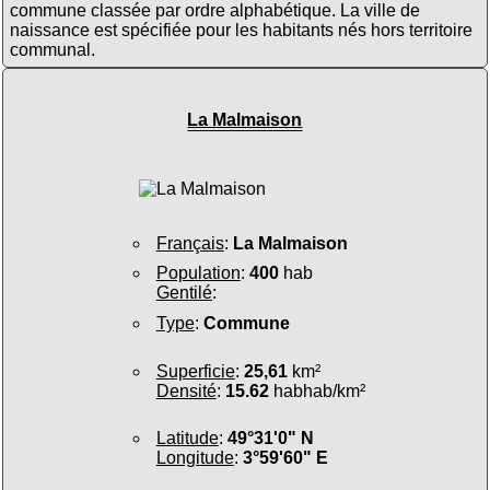
commune classée par ordre alphabétique. La ville de
naissance est spécifiée pour les habitants nés hors territoire
communal.
La Malmaison
Français
:
La Malmaison
Population
:
400
hab
Gentilé
:
Type
:
Commune
Superficie
:
25,61
km²
Densité
:
15.62
habhab/km²
Latitude
:
49°31'0" N
Longitude
:
3°59'60" E