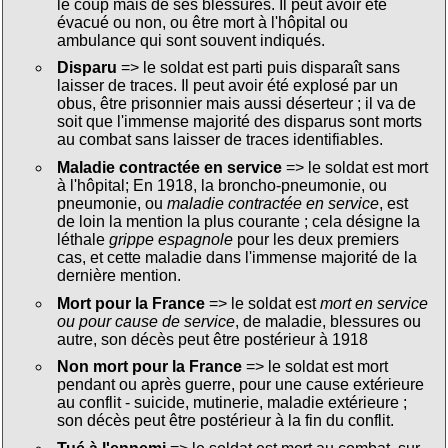
le coup mais de ses blessures. Il peut avoir été
évacué ou non, ou être mort à l'hôpital ou
ambulance qui sont souvent indiqués.
Disparu
=> le soldat est parti puis disparaît sans
laisser de traces. Il peut avoir été explosé par un
obus, être prisonnier mais aussi déserteur ; il va de
soit que l'immense majorité des disparus sont morts
au combat sans laisser de traces identifiables.
Maladie contractée en service
=> le soldat est mort
à l'hôpital; En 1918, la broncho-pneumonie, ou
pneumonie, ou
maladie contractée en service
, est
de loin la mention la plus courante ; cela désigne la
léthale
grippe espagnole
pour les deux premiers
cas, et cette maladie dans l'immense majorité de la
dernière mention.
Mort pour la France
=> le soldat est
mort en service
ou pour cause de service
, de maladie, blessures ou
autre, son décès peut être postérieur à 1918
Non mort pour la France
=> le soldat est mort
pendant ou après guerre, pour une cause extérieure
au conflit - suicide, mutinerie, maladie extérieure ;
son décès peut être postérieur à la fin du conflit.