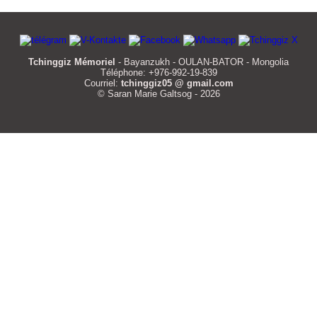
Tchinggiz Mémoriel
- Bayanzukh - OULAN-BATOR - Mongolia
Téléphone: +976-992-19-839
Courriel:
tchinggiz05 @ gmail.com
© Saran Marie Galtsog - 2026