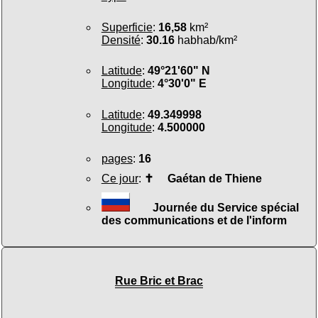
Superficie
:
16,58
km²
Densité
:
30.16
habhab/km²
Latitude
:
49°21'60" N
Longitude
:
4°30'0" E
Latitude
:
49.349998
Longitude
:
4.500000
pages
:
16
Ce jour
:
✝
Gaétan de Thiene
Journée du Service spécial
des communications et de l'inform
Rue Bric et Brac