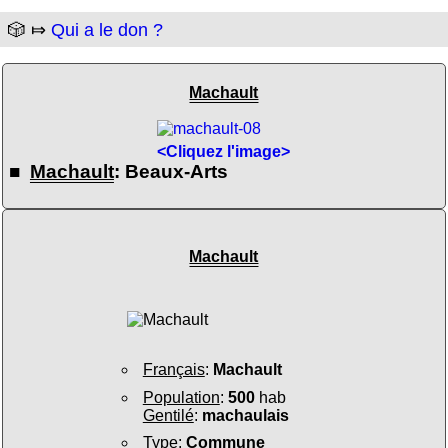
🎲 ⤇
Qui a le don ?
Machault
<Cliquez l'image>
■
Machault
: Beaux-Arts
Machault
Français
:
Machault
Population
:
500
hab
Gentilé
:
machaulais
Type
:
Commune