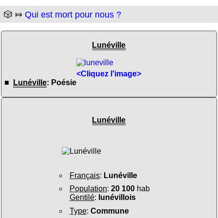
🎲 ⤇
Qui est mort pour nous ?
Lunéville
<Cliquez l'image>
■
Lunéville
: Poésie
Lunéville
Français
:
Lunéville
Population
:
20 100
hab
Gentilé
:
lunévillois
Type
:
Commune