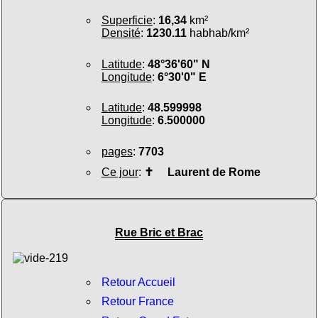
Superficie
:
16,34
km²
Densité
:
1230.11
habhab/km²
Latitude
:
48°36'60" N
Longitude
:
6°30'0" E
Latitude
:
48.599998
Longitude
:
6.500000
pages
:
7703
Ce jour
:
✝
Laurent de Rome
Rue Bric et Brac
Retour Accueil
Retour France