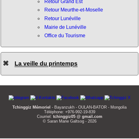
Retour Grand Est
Retour Meurthe-et-Moselle
Retour Lunéville
Mairie de Lunéville
Office du Tourisme
⌘
La veille du printemps
Tchinggiz Mémoriel
- Bayanzukh - OULAN-BATOR - Mongolia
Téléphone: +976-992-19-839
Courriel:
tchinggiz05 @ gmail.com
© Saran Marie Galtsog - 2026