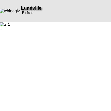
Lunéville
Poésie
: