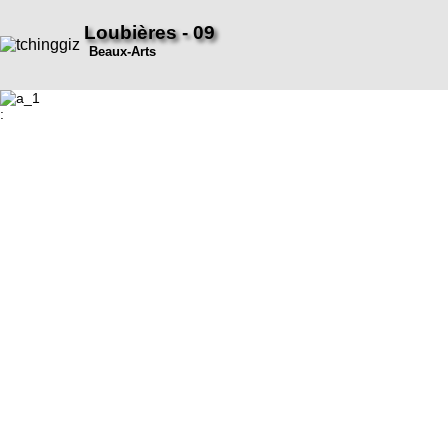
Loubières - 09
Beaux-Arts
: