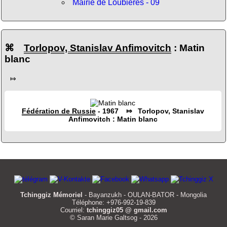
Mairie de Loubières - 09
⌘
Torlopov, Stanislav Anfimovitch
: Matin
blanc
⤇
Fédération de Russie
- 1967 ⤇ Torlopov, Stanislav
Anfimovitch : Matin blanc
Tchinggiz Mémoriel
- Bayanzukh - OULAN-BATOR - Mongolia
Téléphone: +976-992-19-839
Courriel:
tchinggiz05 @ gmail.com
© Saran Marie Galtsog - 2026