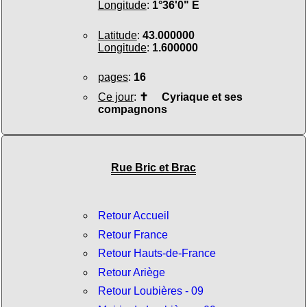
Longitude
:
1°36'0" E
Latitude
:
43.000000
Longitude
:
1.600000
pages
:
16
Ce jour
:
✝
Cyriaque et ses
compagnons
Rue Bric et Brac
Retour Accueil
Retour France
Retour Hauts-de-France
Retour Ariège
Retour Loubières - 09