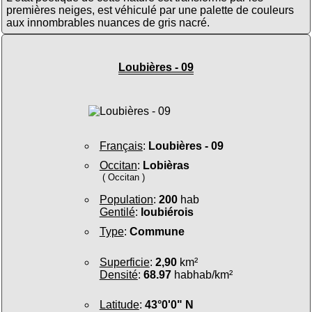
premières neiges, est véhiculé par une palette de couleurs
aux innombrables nuances de gris nacré.
Loubières - 09
Français
:
Loubières - 09
Occitan
:
Lobièras
( Occitan )
Population
:
200
hab
Gentilé
:
loubiérois
Type
:
Commune
Superficie
:
2,90
km²
Densité
:
68.97
habhab/km²
Latitude
:
43°0'0" N