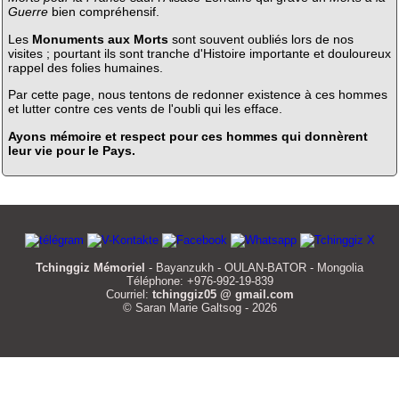
Guerre
bien compréhensif.
Les
Monuments aux Morts
sont souvent oubliés lors de nos
visites ; pourtant ils sont tranche d'Histoire importante et douloureux
rappel des folies humaines.
Par cette page, nous tentons de redonner existence à ces hommes
et lutter contre ces vents de l'oubli qui les efface.
Ayons mémoire et respect pour ces hommes qui donnèrent
leur vie pour le Pays.
Tchinggiz Mémoriel
- Bayanzukh - OULAN-BATOR - Mongolia
Téléphone: +976-992-19-839
Courriel:
tchinggiz05 @ gmail.com
© Saran Marie Galtsog - 2026