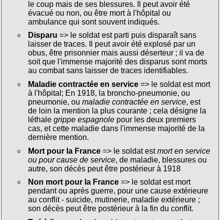
le coup mais de ses blessures. Il peut avoir été
évacué ou non, ou être mort à l'hôpital ou
ambulance qui sont souvent indiqués.
Disparu
=> le soldat est parti puis disparaît sans
laisser de traces. Il peut avoir été explosé par un
obus, être prisonnier mais aussi déserteur ; il va de
soit que l'immense majorité des disparus sont morts
au combat sans laisser de traces identifiables.
Maladie contractée en service
=> le soldat est mort
à l'hôpital; En 1918, la broncho-pneumonie, ou
pneumonie, ou
maladie contractée en service
, est
de loin la mention la plus courante ; cela désigne la
léthale
grippe espagnole
pour les deux premiers
cas, et cette maladie dans l'immense majorité de la
dernière mention.
Mort pour la France
=> le soldat est
mort en service
ou pour cause de service
, de maladie, blessures ou
autre, son décès peut être postérieur à 1918
Non mort pour la France
=> le soldat est mort
pendant ou après guerre, pour une cause extérieure
au conflit - suicide, mutinerie, maladie extérieure ;
son décès peut être postérieur à la fin du conflit.