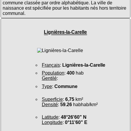
commune classée par ordre alphabétique. La ville de
naissance est spécifiée pour les habitants nés hors territoire
communal.
Lignières-la-Carelle
Français
:
Lignières-la-Carelle
Population
:
400
hab
Gentilé
:
Type
:
Commune
Superficie
:
6,75
km²
Densité
:
59.26
habhab/km²
Latitude
:
48°26'60" N
Longitude
:
0°11'60" E