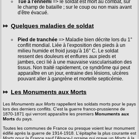
Tué à l'ennemi
=> le soldat est mort au combat, sur
le champ de bataille ; sur le coup ou non mais avant
d'être évacué.
⤇
Quelques maladies de soldat
Pied de tranchée
=> Maladie bien décrite lors du 1°
conflit mondial. Liée à l'exposition des pieds à un
milieu humide et froid jusqu'à 16° C. Le soldat
ressent des douleurs et enflures aux pieds et
jambes, ceci lié à une mauvaise vascularisation des
tissus. Non traité rapidement, ce syndrôme qui peut
apparaître en un jour, entraine des lésions, ulcères
pouvant aller à gangrène et mortelle septicémie.
⤇
Les Monuments aux Morts
Les
Monuments aux Morts
rappellent les soldats morts pour le pays
lors des derniers conflits. C'est la guerre franco-prussienne de
1870-1871 qui verront apparaître les premiers
Monuments aux
Morts
du pays.
Toutes les communes de France ou presque voient leur monument
édifié après la guerre de 1914-1918. L'épitaphe la plus courante est
Morts pour la France
sauf l'Alsace-Lorraine qui grave un
Morts à la