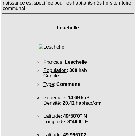
naissance est spécifiée pour les habitants nés hors territoire
communal.
Leschelle
Français
:
Leschelle
Population
:
300
hab
Gentilé
:
Type
:
Commune
Superficie
:
14,69
km²
Densité
:
20.42
habhab/km²
Latitude
:
49°58'0" N
Longitude
:
3°46'0" E
Latitude
:
49.966702