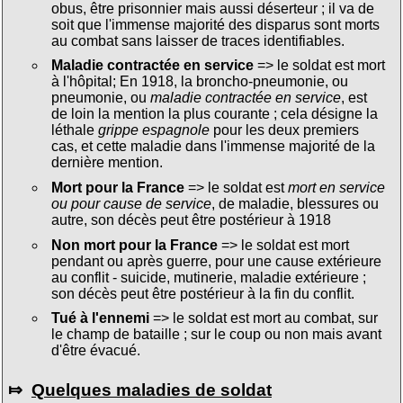
obus, être prisonnier mais aussi déserteur ; il va de
soit que l'immense majorité des disparus sont morts
au combat sans laisser de traces identifiables.
Maladie contractée en service
=> le soldat est mort
à l'hôpital; En 1918, la broncho-pneumonie, ou
pneumonie, ou
maladie contractée en service
, est
de loin la mention la plus courante ; cela désigne la
léthale
grippe espagnole
pour les deux premiers
cas, et cette maladie dans l'immense majorité de la
dernière mention.
Mort pour la France
=> le soldat est
mort en service
ou pour cause de service
, de maladie, blessures ou
autre, son décès peut être postérieur à 1918
Non mort pour la France
=> le soldat est mort
pendant ou après guerre, pour une cause extérieure
au conflit - suicide, mutinerie, maladie extérieure ;
son décès peut être postérieur à la fin du conflit.
Tué à l'ennemi
=> le soldat est mort au combat, sur
le champ de bataille ; sur le coup ou non mais avant
d'être évacué.
⤇
Quelques maladies de soldat