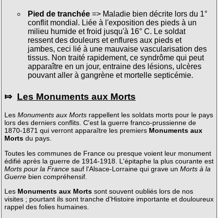
Pied de tranchée
=> Maladie bien décrite lors du 1°
conflit mondial. Liée à l'exposition des pieds à un
milieu humide et froid jusqu'à 16° C. Le soldat
ressent des douleurs et enflures aux pieds et
jambes, ceci lié à une mauvaise vascularisation des
tissus. Non traité rapidement, ce syndrôme qui peut
apparaître en un jour, entraine des lésions, ulcères
pouvant aller à gangrène et mortelle septicémie.
⤇
Les Monuments aux Morts
Les
Monuments aux Morts
rappellent les soldats morts pour le pays
lors des derniers conflits. C'est la guerre franco-prussienne de
1870-1871 qui verront apparaître les premiers
Monuments aux
Morts
du pays.
Toutes les communes de France ou presque voient leur monument
édifié après la guerre de 1914-1918. L'épitaphe la plus courante est
Morts pour la France
sauf l'Alsace-Lorraine qui grave un
Morts à la
Guerre
bien compréhensif.
Les
Monuments aux Morts
sont souvent oubliés lors de nos
visites ; pourtant ils sont tranche d'Histoire importante et douloureux
rappel des folies humaines.