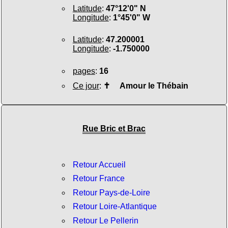
Latitude
:
47°12'0" N
Longitude
:
1°45'0" W
Latitude
:
47.200001
Longitude
:
-1.750000
pages
:
16
Ce jour
:
✝
Amour le Thébain
Rue Bric et Brac
Retour Accueil
Retour France
Retour Pays-de-Loire
Retour Loire-Atlantique
Retour Le Pellerin