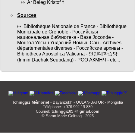
⤇ Ar Beleg Kristof ☨
Sources
⤇ Bibliothèque Nationale de France - Bibliothèque
Municipale de Grenoble - Российская
национальная библиотека - Base Joconde -
Монгол Улсын Үндэсний Номын Сан - Archives
départementales diverses - Российские архивы -
Bibliotheca Apostolica Vaticana - 인민대학습당
(Inmin Daehak Seupdang) - РОО АКМНЧ - etc...
Tchinggiz Mémoriel
- Bayanzukh - OULAN-BATOR - Mongolia
Téléphone: +976-992-19-839
Courriel:
tchinggiz05 @ gmail.com
© Saran Marie Galtsog - 2026