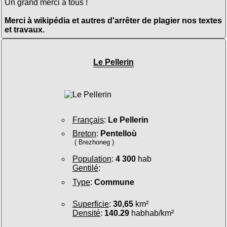
Un grand merci à tous !
Merci à wikipédia et autres d'arrêter de plagier nos textes
et travaux.
Le Pellerin
Français
:
Le Pellerin
Breton
:
Pentelloù
( Brezhoneg )
Population
:
4 300
hab
Gentilé
:
Type
:
Commune
Superficie
:
30,65
km²
Densité
:
140.29
habhab/km²