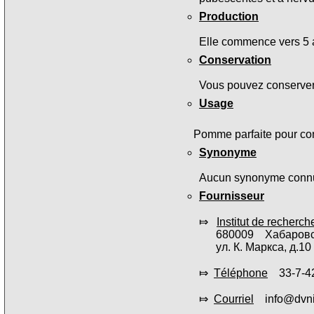
Production
Elle commence vers 5 
Conservation
Vous pouvez conserver 
Usage
Pomme parfaite pour co
Synonyme
Aucun synonyme conn
Fournisseur
⤇
Institut de recherc
680009 Хабаровский
ул. К. Маркса, д.10
⤇
Téléphone
33-7-42
⤇
Courriel
info@dvniis