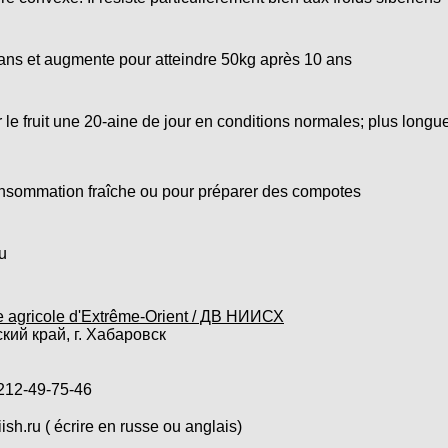
ans et augmente pour atteindre 50kg après 10 ans
le fruit une 20-aine de jour en conditions normales; plus longu
nsommation fraîche ou pour préparer des compotes
u
he agricole d'Extrême-Orient / ДВ НИИСХ
 край, г. Хабаровск
12-49-75-46
h.ru ( écrire en russe ou anglais)