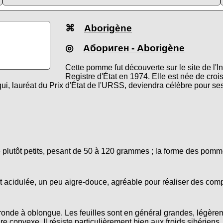
⌘
Aborigène
◎
Абориген
- Aborigène
Cette pomme fut découverte sur le site de l'I
Registre d'État en 1974. Elle est née de cro
qui, lauréat du Prix d'État de l'URSS, deviendra célèbre pour se
e plutôt petits, pesant de 50 à 120 grammes ; la forme des pom
t acidulée, un peu aigre-douce, agréable pour réaliser des comp
ronde à oblongue. Les feuilles sont en général grandes, légèrem
e convexe. Il résiste particulièrement bien aux froids sibériens