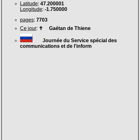
Latitude
:
47.200001
Longitude
:
-1.750000
pages
:
7703
Ce jour
:
✝
Gaétan de Thiene
Journée du Service spécial des
communications et de l'inform