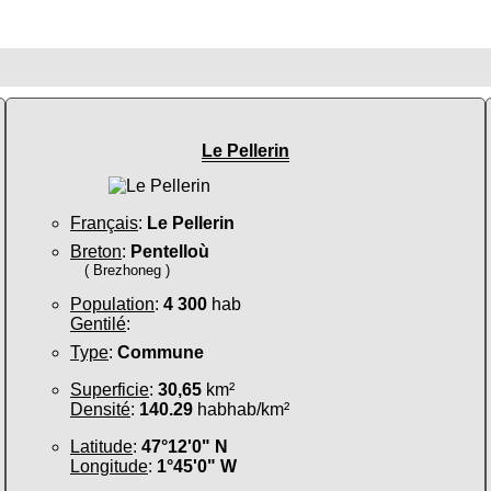
Le Pellerin
Français
:
Le Pellerin
Breton
:
Pentelloù
( Brezhoneg )
Population
:
4 300
hab
Gentilé
:
Type
:
Commune
Superficie
:
30,65
km²
Densité
:
140.29
habhab/km²
Latitude
:
47°12'0" N
Longitude
:
1°45'0" W