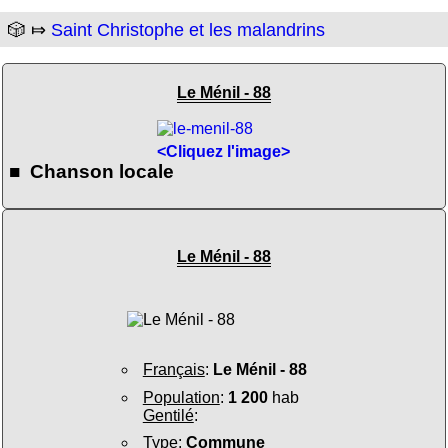
🎲 ⤇
Saint Christophe et les malandrins
Le Ménil - 88
<Cliquez l'image>
■ Chanson locale
Le Ménil - 88
Français
:
Le Ménil - 88
Population
:
1 200
hab
Gentilé
:
Type
:
Commune