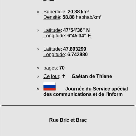
Superficie
:
20,38
km²
Densité
:
58.88
habhab/km²
Latitude
:
47°54'36" N
Longitude
:
6°45'34" E
Latitude
:
47.893299
Longitude
:
6.742880
pages
:
70
Ce jour
:
✝
Gaétan de Thiene
Journée du Service spécial
des communications et de l'inform
Rue Bric et Brac