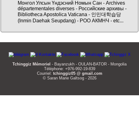
Монгол Улсын Үндэсний Номын Сан - Archives
départementales diverses - Российские архивы -
Bibliotheca Apostolica Vaticana - 인민대학습당
(Inmin Daehak Seupdang) - РОО АКМНЧ - etc...
Tchinggiz Mémoriel
- Bayanzukh - OULAN-BATOR - Mongolia
Téléphone: +976-992-19-839
Courriel:
tchinggiz05 @ gmail.com
© Saran Marie Galtsog - 2026