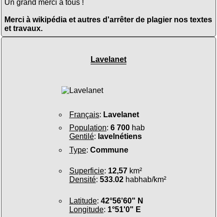
Un grand merci à tous !
Merci à wikipédia et autres d'arrêter de plagier nos textes
et travaux.
Lavelanet
Français
:
Lavelanet
Population
:
6 700
hab
Gentilé
:
lavelnétiens
Type
:
Commune
Superficie
:
12,57
km²
Densité
:
533.02
habhab/km²
Latitude
:
42°56'60" N
Longitude
:
1°51'0" E