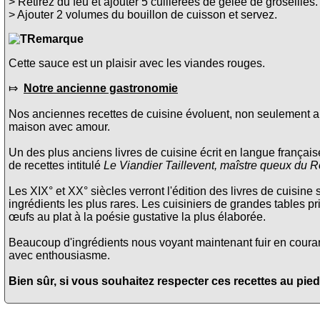
> Retirez du feu et ajouter 5 cuillerées de gelée de groseilles.
> Ajouter 2 volumes du bouillon de cuisson et servez.
Remarque
Cette sauce est un plaisir avec les viandes rouges.
⤇
Notre ancienne gastronomie
Nos anciennes recettes de cuisine évoluent, non seulement au
maison avec amour.
Un des plus anciens livres de cuisine écrit en langue français
de recettes intitulé
Le Viandier Taillevent, maîstre queux du R
Les XIX° et XX° siècles verront l'édition des livres de cuisine 
ingrédients les plus rares. Les cuisiniers de grandes tables pri
œufs au plat à la poésie gustative la plus élaborée.
Beaucoup d'ingrédients nous voyant maintenant fuir en courant 
avec enthousiasme.
Bien sûr, si vous souhaitez respecter ces recettes au pied