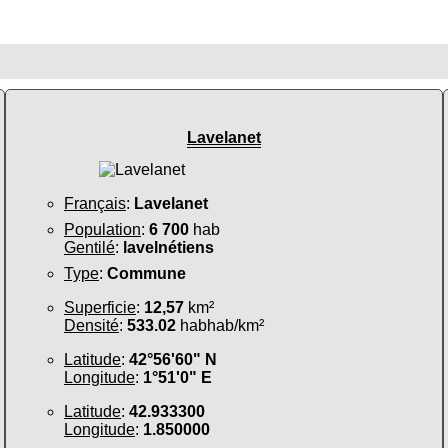
Lavelanet
Français
:
Lavelanet
Population
:
6 700
hab
Gentilé
:
lavelnétiens
Type
:
Commune
Superficie
:
12,57
km²
Densité
:
533.02
habhab/km²
Latitude
:
42°56'60" N
Longitude
:
1°51'0" E
Latitude
:
42.933300
Longitude
:
1.850000