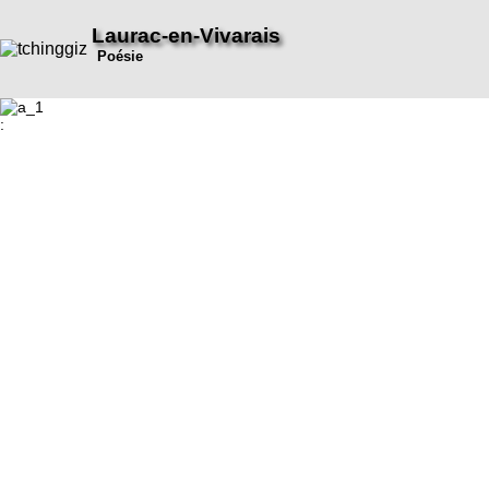
Laurac-en-Vivarais
Poésie
: