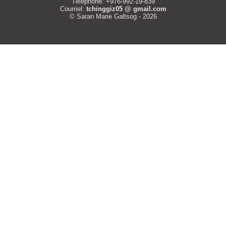
Téléphone: +976-992-19-839
Courriel:
tchinggiz05 @ gmail.com
© Saran Marie Galtsog - 2026