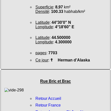
Superficie
:
8,97
km²
Densité
:
100.33
habhab/km²
Latitude
:
44°30'0" N
Longitude
:
4°18'60" E
Latitude
:
44.500000
Longitude
:
4.300000
pages
:
7703
Ce jour
:
☦
Herman d'Alaska
Rue Bric et Brac
Retour Accueil
Retour France