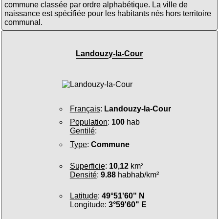
commune classée par ordre alphabétique. La ville de
naissance est spécifiée pour les habitants nés hors territoire
communal.
Landouzy-la-Cour
Français
:
Landouzy-la-Cour
Population
:
100
hab
Gentilé
:
Type
:
Commune
Superficie
:
10,12
km²
Densité
:
9.88
habhab/km²
Latitude
:
49°51'60" N
Longitude
:
3°59'60" E