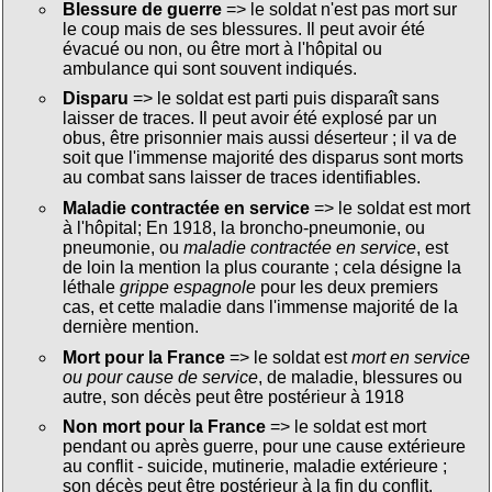
Blessure de guerre
=> le soldat n'est pas mort sur
le coup mais de ses blessures. Il peut avoir été
évacué ou non, ou être mort à l'hôpital ou
ambulance qui sont souvent indiqués.
Disparu
=> le soldat est parti puis disparaît sans
laisser de traces. Il peut avoir été explosé par un
obus, être prisonnier mais aussi déserteur ; il va de
soit que l'immense majorité des disparus sont morts
au combat sans laisser de traces identifiables.
Maladie contractée en service
=> le soldat est mort
à l'hôpital; En 1918, la broncho-pneumonie, ou
pneumonie, ou
maladie contractée en service
, est
de loin la mention la plus courante ; cela désigne la
léthale
grippe espagnole
pour les deux premiers
cas, et cette maladie dans l'immense majorité de la
dernière mention.
Mort pour la France
=> le soldat est
mort en service
ou pour cause de service
, de maladie, blessures ou
autre, son décès peut être postérieur à 1918
Non mort pour la France
=> le soldat est mort
pendant ou après guerre, pour une cause extérieure
au conflit - suicide, mutinerie, maladie extérieure ;
son décès peut être postérieur à la fin du conflit.