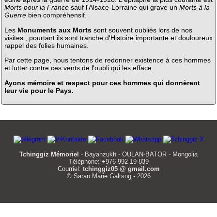
Morts pour la France
sauf l'Alsace-Lorraine qui grave un
Morts à la
Guerre
bien compréhensif.
Les
Monuments aux Morts
sont souvent oubliés lors de nos
visites ; pourtant ils sont tranche d'Histoire importante et douloureux
rappel des folies humaines.
Par cette page, nous tentons de redonner existence à ces hommes
et lutter contre ces vents de l'oubli qui les efface.
Ayons mémoire et respect pour ces hommes qui donnèrent
leur vie pour le Pays.
Tchinggiz Mémoriel
- Bayanzukh - OULAN-BATOR - Mongolia
Téléphone: +976-992-19-839
Courriel:
tchinggiz05 @ gmail.com
© Saran Marie Galtsog - 2026