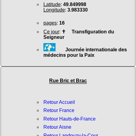
Latitude
:
49.849998
Longitude
:
3.983330
pages
:
16
Ce jour
:
✝
Transfiguration du
Seigneur
Journée internationale des
médecins pour la Paix
Rue Bric et Brac
Retour Accueil
Retour France
Retour Hauts-de-France
Retour Aisne
Retour Landouzy-la-Cour