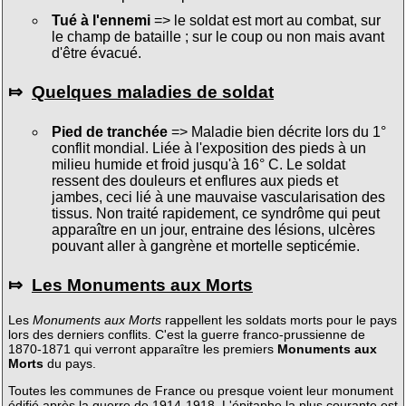
Tué à l'ennemi
=> le soldat est mort au combat, sur
le champ de bataille ; sur le coup ou non mais avant
d'être évacué.
⤇
Quelques maladies de soldat
Pied de tranchée
=> Maladie bien décrite lors du 1°
conflit mondial. Liée à l'exposition des pieds à un
milieu humide et froid jusqu'à 16° C. Le soldat
ressent des douleurs et enflures aux pieds et
jambes, ceci lié à une mauvaise vascularisation des
tissus. Non traité rapidement, ce syndrôme qui peut
apparaître en un jour, entraine des lésions, ulcères
pouvant aller à gangrène et mortelle septicémie.
⤇
Les Monuments aux Morts
Les
Monuments aux Morts
rappellent les soldats morts pour le pays
lors des derniers conflits. C'est la guerre franco-prussienne de
1870-1871 qui verront apparaître les premiers
Monuments aux
Morts
du pays.
Toutes les communes de France ou presque voient leur monument
édifié après la guerre de 1914-1918. L'épitaphe la plus courante est