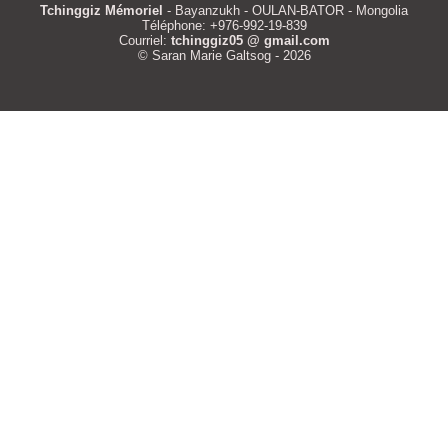
Tchinggiz Mémoriel
- Bayanzukh - OULAN-BATOR - Mongolia
Téléphone: +976-992-19-839
Courriel:
tchinggiz05 @ gmail.com
© Saran Marie Galtsog - 2026