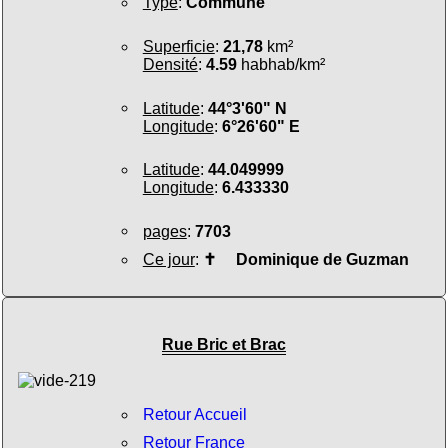
Type
:
Commune
Superficie
:
21,78
km²
Densité
:
4.59
habhab/km²
Latitude
:
44°3'60" N
Longitude
:
6°26'60" E
Latitude
:
44.049999
Longitude
:
6.433330
pages
:
7703
Ce jour
:
✝
Dominique de Guzman
Rue Bric et Brac
Retour Accueil
Retour France