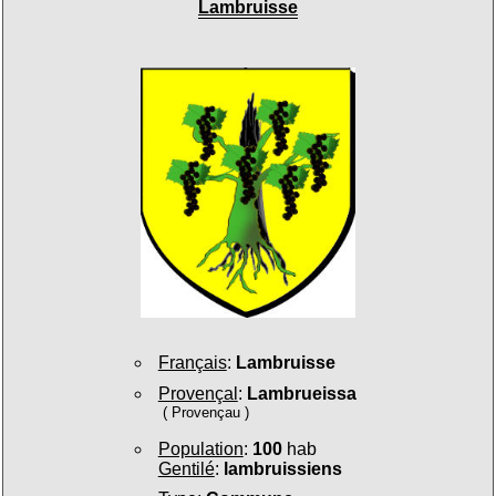
Lambruisse
Français
:
Lambruisse
Provençal
:
Lambrueissa
( Provençau )
Population
:
100
hab
Gentilé
:
lambruissiens