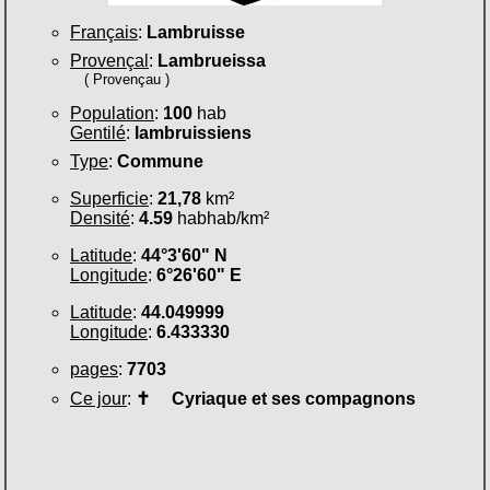
Français
:
Lambruisse
Provençal
:
Lambrueissa
( Provençau )
Population
:
100
hab
Gentilé
:
lambruissiens
Type
:
Commune
Superficie
:
21,78
km²
Densité
:
4.59
habhab/km²
Latitude
:
44°3'60" N
Longitude
:
6°26'60" E
Latitude
:
44.049999
Longitude
:
6.433330
pages
:
7703
Ce jour
:
✝
Cyriaque et ses compagnons