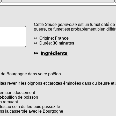
Cette
Sauce genevoise
est un fumet daté de 
guerre, ce fumet est probablement bien différ
⤇
Origine
:
France
⤇
Durée
:
30 minutes
⤇
Ingrédients
e de Bourgogne dans votre poêlon
ites revenir les oignons et carottes émincées dans du beurre et
 remuant doucement
t-bouillon de poisson
en remuant
tes au coin du feu puis passez-le
ns la casserole avec le Bourgogne