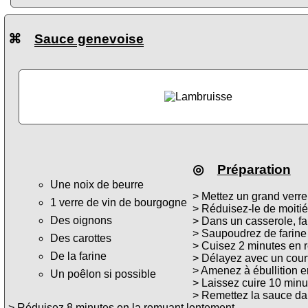
⌘
Sauce genevoise
◎
Préparation
Une noix de beurre
> Mettez un grand verr
1 verre de vin de bourgogne
> Réduisez-le de moitié
Des oignons
> Dans un casserole, fa
> Saupoudrez de farine
Des carottes
> Cuisez 2 minutes en
De la farine
> Délayez avec un cour
> Amenez à ébullition 
Un poêlon si possible
> Laissez cuire 10 minu
> Remettez la sauce da
> Réduisez 8 minutes en la remuant lentement