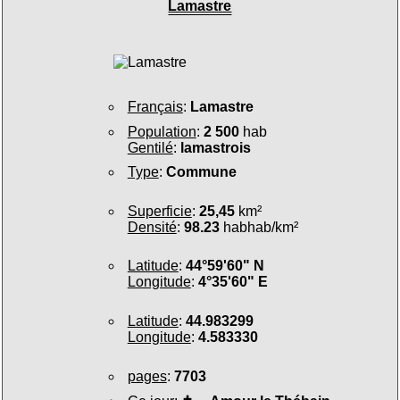
Lamastre
Français
:
Lamastre
Population
:
2 500
hab
Gentilé
:
lamastrois
Type
:
Commune
Superficie
:
25,45
km²
Densité
:
98.23
habhab/km²
Latitude
:
44°59'60" N
Longitude
:
4°35'60" E
Latitude
:
44.983299
Longitude
:
4.583330
pages
:
7703