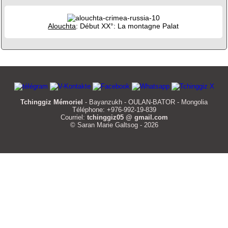
Alouchta
: Début XX°: La montagne Palat
Tchinggiz Mémoriel
- Bayanzukh - OULAN-BATOR - Mongolia
Téléphone: +976-992-19-839
Courriel:
tchinggiz05 @ gmail.com
© Saran Marie Galtsog - 2026