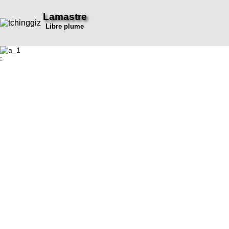
Lamastre
Libre plume
: