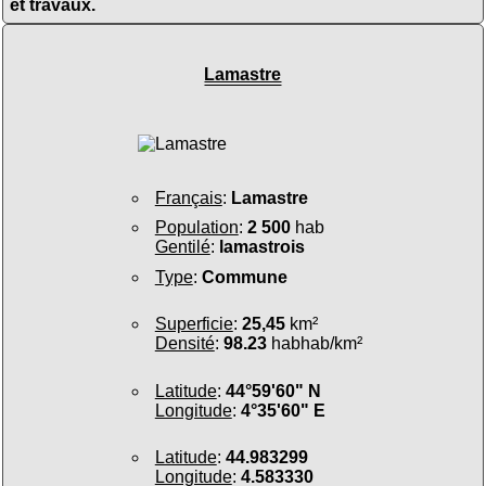
et travaux.
Lamastre
Français
:
Lamastre
Population
:
2 500
hab
Gentilé
:
lamastrois
Type
:
Commune
Superficie
:
25,45
km²
Densité
:
98.23
habhab/km²
Latitude
:
44°59'60" N
Longitude
:
4°35'60" E
Latitude
:
44.983299
Longitude
:
4.583330