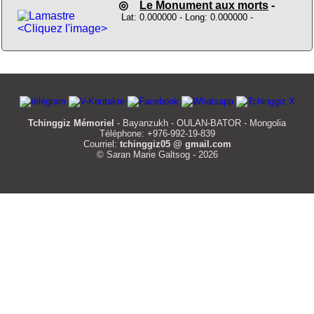
◎
Le Monument aux morts
-
Lat: 0.000000 - Long: 0.000000 -
<Cliquez l'image>
Tchinggiz Mémoriel
- Bayanzukh - OULAN-BATOR - Mongolia
Téléphone: +976-992-19-839
Courriel:
tchinggiz05 @ gmail.com
© Saran Marie Galtsog - 2026