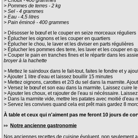
>
Choux - 400 grammes
>
Pommes de terres - 2 kg
>
Sel - 4 grammes
>
Eau - 4,5 litres
>
Pain émincé - 400 grammes
> Désosser le bœuf et le couper en seize morceaux réguliers
> Éplucher les oignons et les couper en quartiers
> Éplucher le chou, le laver et les diviser en parts régulières
> Éplucher les pommes des terre, les laver et les couper en qu
> Couper le pain en tranches fines et le répartir dans les assi
broyer à la hachette
> Mettez le saindoux dans le fait-tout, faites le fondre et y aj
> Ajouter 1 litre d'eau et laissez bouillir 15 minutes
> Mettez oignons, carottes et 2/3 du sel dans la marmite. Ajoute
> Versez le bœuf et son eau dans la marmite. Laissez cuire le
> Ajouter les choux, et rajouter de l'eau si nécéssaire. Laisse
> Dans la marmite vide, mettre les patates avec moitié d'eau 
> Servez les convives quand cela est prêt mais gardez 8 mor
À table et ceux qui n'aiment pas me feront 10 jours de cor
⤇
Notre ancienne gastronomie
Nos anciennes recettes de cuisine évoluent, non seulement au