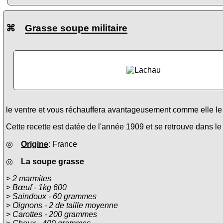
⌘
Grasse soupe militaire
le ventre et vous réchauffera avantageusement comme elle le f
Cette recette est datée de l'année 1909 et se retrouve dans l
◎
Origine
: France
◎
La soupe grasse
>
2 marmites
>
Bœuf - 1kg 600
>
Saindoux - 60 grammes
>
Oignons - 2 de taille moyenne
>
Carottes - 200 grammes