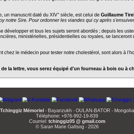
e, un manuscrit daté du XIV° siècle, est celui de
Guillaume Tire
oy notre Sire. Pour ordonner les viandes qui cy après s'ensuive
se développer et tous les sujets seront abordés ; depuis les usten
ncières, ministérielles, présidentielles ou royales, se lanceront
chez le médecin pour tester notre cholestérol, sont alors à l'h
 de la lettre, vous serez équipé d'un fourneau à bois ou à c
Tchinggiz Mémoriel
- Bayanzukh - OULAN-BATOR - Mongolia
Téléphone: +976-992-19-839
Courriel:
tchinggiz05 @ gmail.com
© Saran Marie Galtsog - 2026