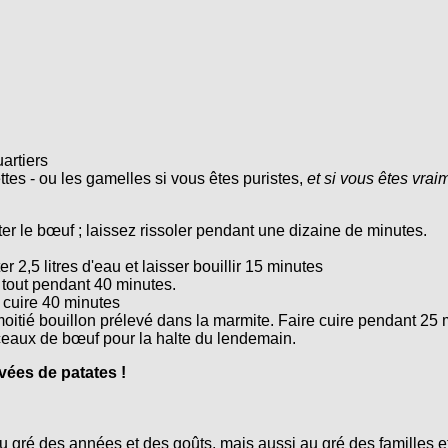
artiers
ettes - ou les gamelles si vous êtes puristes,
et si vous êtes vra
outer le bœuf ; laissez rissoler pendant une dizaine de minutes.
r 2,5 litres d'eau et laisser bouillir 15 minutes
 tout pendant 40 minutes.
z cuire 40 minutes
moitié bouillon prélevé dans la marmite. Faire cuire pendant 25 
ceaux de bœuf pour la halte du lendemain.
vées de patates !
 gré des années et des goûts, mais aussi au gré des familles et