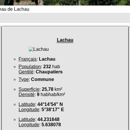
teau de Lachau
Lachau
Français
:
Lachau
Population
:
232
hab
Gentilé
:
Chaupatiers
Type
:
Commune
Superficie
:
25,78
km²
Densité
:
9
habhab/km²
Latitude
:
44°14'54" N
Longitude
:
5°38'17" E
Latitude
:
44.231648
Longitude
:
5.638078