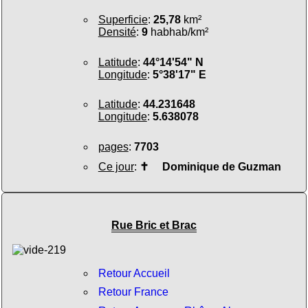
Superficie
:
25,78
km²
Densité
:
9
habhab/km²
Latitude
:
44°14'54" N
Longitude
:
5°38'17" E
Latitude
:
44.231648
Longitude
:
5.638078
pages
:
7703
Ce jour
:
✝
Dominique de Guzman
Rue Bric et Brac
Retour Accueil
Retour France