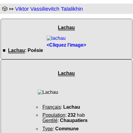
🎲 ⤇
Viktor Vassilievitch Talalikhin
Lachau
<Cliquez l'image>
■
Lachau
: Poésie
Lachau
Français
:
Lachau
Population
:
232
hab
Gentilé
:
Chaupatiers
Type
:
Commune