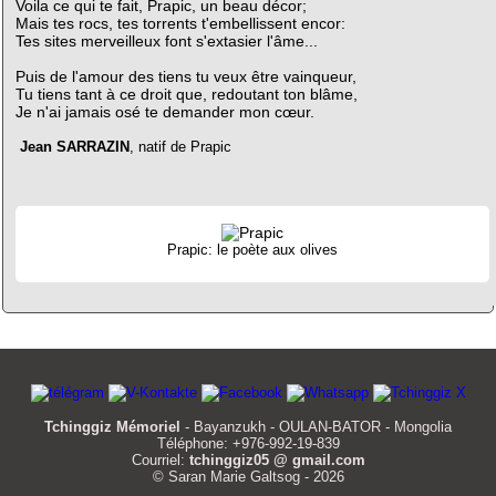
Voila ce qui te fait, Prapic, un beau décor;
Mais tes rocs, tes torrents t'embellissent encor:
Tes sites merveilleux font s'extasier l'âme...
Puis de l'amour des tiens tu veux être vainqueur,
Tu tiens tant à ce droit que, redoutant ton blâme,
Je n'ai jamais osé te demander mon cœur.
Jean SARRAZIN
, natif de Prapic
Prapic: le poète aux olives
Tchinggiz Mémoriel
- Bayanzukh - OULAN-BATOR - Mongolia
Téléphone: +976-992-19-839
Courriel:
tchinggiz05 @ gmail.com
© Saran Marie Galtsog - 2026