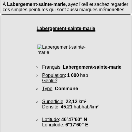
À
Labergement-sainte-marie
, ayez l'œil et sachez regarder
ces simples peintures qui sont aussi marques mémorielles.
Labergement-sainte-marie
Français
:
Labergement-sainte-marie
Population
:
1 000
hab
Gentilé
:
Type
:
Commune
Superficie
:
22,12
km²
Densité
:
45.21
habhab/km²
Latitude
:
46°47'60" N
Longitude
:
6°17'60" E