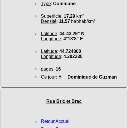
Type
:
Commune
Superficie
:
17,29
km²
Densité
:
11.57
habhab/km²
Latitude
:
44°43'29" N
Longitude
:
4°18'8" E
Latitude
:
44.724800
Longitude
:
4.302230
pages
:
16
Ce jour
:
✝
Dominique de Guzman
Rue Bric et Brac
Retour Accueil