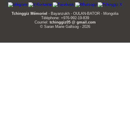
Tchinggiz Mémoriel
- Bayanzukh - OULAN-BATOR - Mongolia
Téléphone: +976-992-19-839
Courriel:
tchinggiz05 @ gmail.com
© Saran Marie Galtsog - 2026