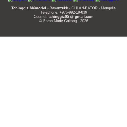
Tchinggiz Mémoriel
- Bayanzukh - OULAN-BATOR - Mongolia
Téléphone: +976-992-19-839
Courriel:
tchinggiz05 @ gmail.com
© Saran Marie Galtsog - 2026