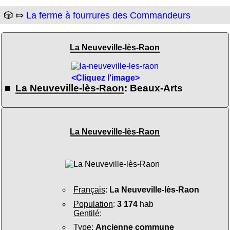
🎲 ⤇
La ferme à fourrures des Commandeurs
La Neuveville-lès-Raon
<Cliquez l'image>
■
La Neuveville-lès-Raon
: Beaux-Arts
La Neuveville-lès-Raon
Français
:
La Neuveville-lès-Raon
Population
:
3 174
hab
Gentilé
:
Type
:
Ancienne commune