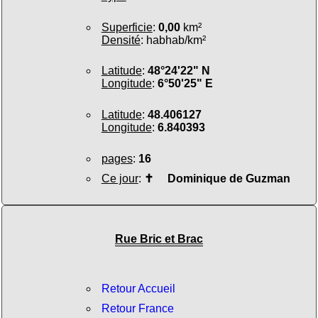
Superficie
:
0,00
km²
Densité
: habhab/km²
Latitude
:
48°24'22" N
Longitude
:
6°50'25" E
Latitude
:
48.406127
Longitude
:
6.840393
pages
:
16
Ce jour
:
✝
Dominique de Guzman
Rue Bric et Brac
Retour Accueil
Retour France