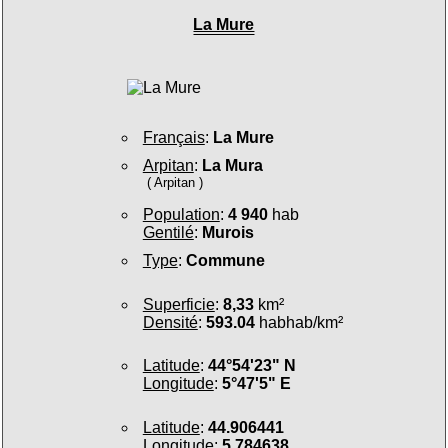
La Mure
Français
:
La Mure
Arpitan
:
La Mura
( Arpitan )
Population
:
4 940
hab
Gentilé
:
Murois
Type
:
Commune
Superficie
:
8,33
km²
Densité
:
593.04
habhab/km²
Latitude
:
44°54'23" N
Longitude
:
5°47'5" E
Latitude
:
44.906441
Longitude
:
5.784638