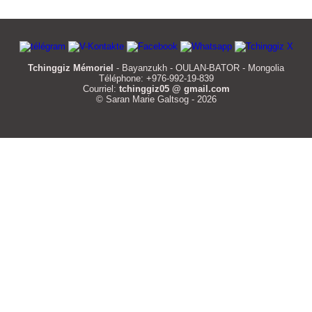
Tchinggiz Mémoriel
- Bayanzukh - OULAN-BATOR - Mongolia
Téléphone: +976-992-19-839
Courriel:
tchinggiz05 @ gmail.com
© Saran Marie Galtsog - 2026