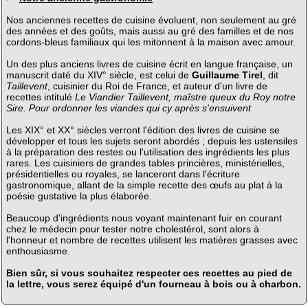
Nos anciennes recettes de cuisine évoluent, non seulement au gré
des années et des goûts, mais aussi au gré des familles et de nos
cordons-bleus familiaux qui les mitonnent à la maison avec amour.
Un des plus anciens livres de cuisine écrit en langue française, un
manuscrit daté du XIV° siècle, est celui de
Guillaume Tirel
, dit
Taillevent
, cuisinier du Roi de France, et auteur d'un livre de
recettes intitulé
Le Viandier Taillevent, maîstre queux du Roy notre
Sire. Pour ordonner les viandes qui cy après s'ensuivent
Les XIX° et XX° siècles verront l'édition des livres de cuisine se
développer et tous les sujets seront abordés ; depuis les ustensiles
à la préparation des restes ou l'utilisation des ingrédients les plus
rares. Les cuisiniers de grandes tables princières, ministérielles,
présidentielles ou royales, se lanceront dans l'écriture
gastronomique, allant de la simple recette des œufs au plat à la
poésie gustative la plus élaborée.
Beaucoup d'ingrédients nous voyant maintenant fuir en courant
chez le médecin pour tester notre cholestérol, sont alors à
l'honneur et nombre de recettes utilisent les matières grasses avec
enthousiasme.
Bien sûr, si vous souhaitez respecter ces recettes au pied de
la lettre, vous serez équipé d'un fourneau à bois ou à charbon.