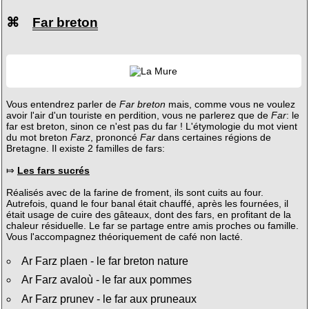
⌘
Far breton
Vous entendrez parler de
Far breton
mais, comme vous ne voulez
avoir l'air d'un touriste en perdition, vous ne parlerez que de
Far
: le
far est breton, sinon ce n'est pas du far ! L'étymologie du mot vient
du mot breton
Farz
, prononcé
Far
dans certaines régions de
Bretagne. Il existe 2 familles de fars:
⤇
Les fars sucrés
Réalisés avec de la farine de froment, ils sont cuits au four.
Autrefois, quand le four banal était chauffé, après les fournées, il
était usage de cuire des gâteaux, dont des fars, en profitant de la
chaleur résiduelle. Le far se partage entre amis proches ou famille.
Vous l'accompagnez théoriquement de café non lacté.
Ar Farz plaen - le far breton nature
Ar Farz avaloù - le far aux pommes
Ar Farz prunev - le far aux pruneaux