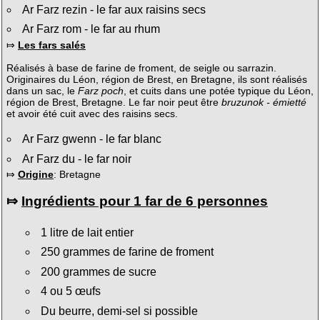
Ar Farz rezin - le far aux raisins secs
Ar Farz rom - le far au rhum
⤇
Les fars salés
Réalisés à base de farine de froment, de seigle ou sarrazin.
Originaires du Léon, région de Brest, en Bretagne, ils sont réalisés
dans un sac, le
Farz poch
, et cuits dans une potée typique du Léon,
région de Brest, Bretagne. Le far noir peut être
bruzunok - émietté
et avoir été cuit avec des raisins secs.
Ar Farz gwenn - le far blanc
Ar Farz du - le far noir
⤇
Origine
: Bretagne
⤇
Ingrédients pour 1 far de 6 personnes
1 litre de lait entier
250 grammes de farine de froment
200 grammes de sucre
4 ou 5 œufs
Du beurre, demi-sel si possible