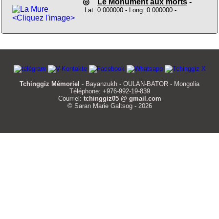
◎
Le Monument aux morts
-
Lat: 0.000000 - Long: 0.000000 -
<Cliquez l'image>
Tchinggiz Mémoriel
- Bayanzukh - OULAN-BATOR - Mongolia
Téléphone: +976-992-19-839
Courriel:
tchinggiz05 @ gmail.com
© Saran Marie Galtsog - 2026