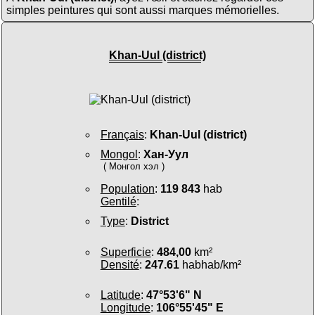
simples peintures qui sont aussi marques mémorielles.
Khan-Uul (district)
Français
:
Khan-Uul (district)
Mongol
:
Хан-Уул
( Монгол хэл )
Population
:
119 843
hab
Gentilé
:
Type
:
District
Superficie
:
484,00
km²
Densité
:
247.61
habhab/km²
Latitude
:
47°53'6" N
Longitude
:
106°55'45" E