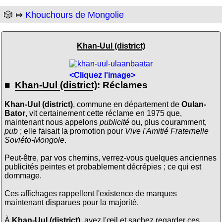
🎲 ⤇
Khouchours de Mongolie
Khan-Uul (district)
<Cliquez l'image>
■
Khan-Uul (district)
: Réclames
Khan-Uul (district)
, commune en département de
Oulan-
Bator
, vit certainement cette réclame en 1975 que,
maintenant nous appelons
publicité
ou, plus couramment,
pub
; elle faisait la promotion pour
Vive l'Amitié Fraternelle
Soviéto-Mongole
.
Peut-être, par vos chemins, verrez-vous quelques anciennes
publicités peintes et probablement décrépies ; ce qui est
dommage.
Ces affichages rappellent l'existence de marques
maintenant disparues pour la majorité.
À
Khan-Uul (district)
, ayez l'œil et sachez regarder ces