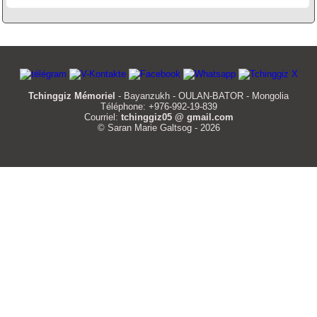
Tchinggiz Mémoriel
- Bayanzukh - OULAN-BATOR - Mongolia
Téléphone: +976-992-19-839
Courriel:
tchinggiz05 @ gmail.com
© Saran Marie Galtsog - 2026