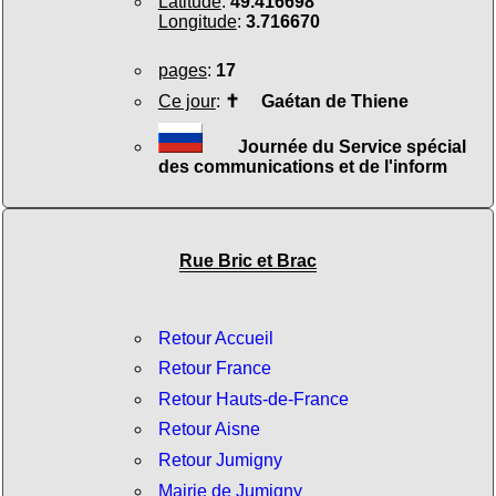
Latitude
:
49.416698
Longitude
:
3.716670
pages
:
17
Ce jour
:
✝
Gaétan de Thiene
Journée du Service spécial
des communications et de l'inform
Rue Bric et Brac
Retour Accueil
Retour France
Retour Hauts-de-France
Retour Aisne
Retour Jumigny
Mairie de Jumigny