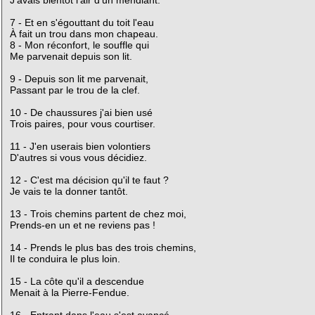
7 - Et en s'égouttant du toit l'eau
À fait un trou dans mon chapeau.
8 - Mon réconfort, le souffle qui
Me parvenait depuis son lit.
9 - Depuis son lit me parvenait,
Passant par le trou de la clef.
10 - De chaussures j'ai bien usé
Trois paires, pour vous courtiser.
11 - J'en userais bien volontiers
D'autres si vous vous décidiez.
12 - C'est ma décision qu'il te faut ?
Je vais te la donner tantôt.
13 - Trois chemins partent de chez moi,
Prends-en un et ne reviens pas !
14 - Prends le plus bas des trois chemins,
Il te conduira le plus loin.
15 - La côte qu'il a descendue
Menait à la Pierre-Fendue.
16 - Entrant dans l'eau s'est avancé,