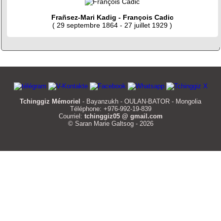
Frañsez-Mari Kadig - François Cadic
( 29 septembre 1864 - 27 juillet 1929 )
Tchinggiz Mémoriel
- Bayanzukh - OULAN-BATOR - Mongolia
Téléphone: +976-992-19-839
Courriel:
tchinggiz05 @ gmail.com
© Saran Marie Galtsog - 2026