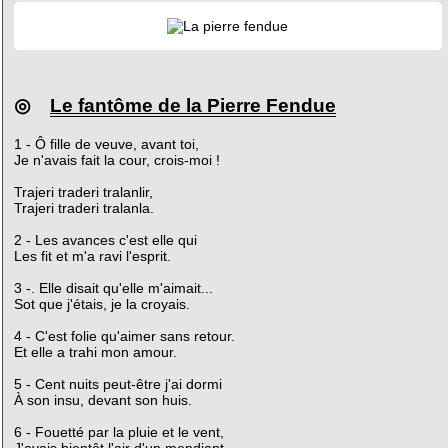
◎
Le fantôme de la Pierre Fendue
1 - Ô fille de veuve, avant toi,
Je n'avais fait la cour, crois-moi !
Trajeri traderi tralanlir,
Trajeri traderi tralanla.
2 - Les avances c'est elle qui
Les fit et m'a ravi l'esprit.
3 -. Elle disait qu'elle m'aimait...
Sot que j'étais, je la croyais.
4 - C'est folie qu'aimer sans retour.
Et elle a trahi mon amour.
5 - Cent nuits peut-être j'ai dormi
À son insu, devant son huis.
6 - Fouetté par la pluie et le vent,
J'avais bientôt l'air d'un mendiant.