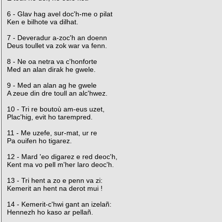
6 - Glav hag avel doc'h-me o pilat
Ken e bilhote va dilhat.
7 - Deveradur a-zoc'h an doenn
Deus toullet va zok war va fenn.
8 - Ne oa netra va c'honforte
Med an alan dirak he gwele.
9 - Med an alan ag he gwele
A zeue din dre toull an alc'hwez.
10 - Tri re boutoù am-eus uzet,
Plac'hig, evit ho tarempred.
11 - Me uzefe, sur-mat, ur re
Pa ouifen ho tigarez.
12 - Mard 'eo digarez e red deoc'h,
Kent ma vo pell m'her laro deoc'h.
13 - Tri hent a zo e penn va zi:
Kemerit an hent na derot mui !
14 - Kemerit-c'hwi gant an izelañ:
Hennezh ho kaso ar pellañ.