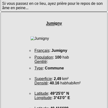
Si vous passez en ce lieu, ayez prière pour le repos de son
âme en peine...
Jumigny
Français
:
Jumigny
Population
:
100
hab
Gentilé
:
Type
:
Commune
Superficie
:
2,49
km²
Densité
:
40.16
habhab/km²
Latitude
:
49°25'0" N
Longitude
:
3°43'0" E