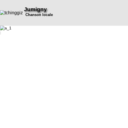
Jumigny
Chanson locale
: