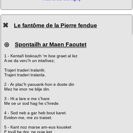
⌘
Le fantôme de la Pierre fendue
◎
Spontailh ar Maen Faoutet
1 - Kentañ biskoazh 'm boe graet al lez
A oe da verc'h un intañvez;
Trajeri traderi tralanlir,
Trajeri traderi tralanla.
2 - Ar plac'h yaouank-hon e doste din
Mez he imor ne blije din.
3 - Hi a lare e me c'hare
Me oe ur sod hag he c'hrede.
4 - Sod neb a gar heb bout karet.
Evidon-me, me zo traiset.
5 - Kant noz marse am-eus kousket
E toull he dor, ne ouie ket.