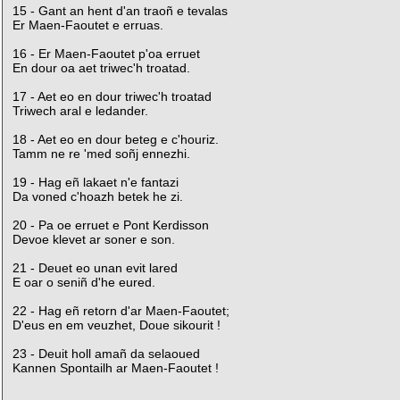
15 - Gant an hent d'an traoñ e tevalas
Er Maen-Faoutet e erruas.
16 - Er Maen-Faoutet p'oa erruet
En dour oa aet triwec'h troatad.
17 - Aet eo en dour triwec'h troatad
Triwech aral e ledander.
18 - Aet eo en dour beteg e c'houriz.
Tamm ne re 'med soñj ennezhi.
19 - Hag eñ lakaet n'e fantazi
Da voned c'hoazh betek he zi.
20 - Pa oe erruet e Pont Kerdisson
Devoe klevet ar soner e son.
21 - Deuet eo unan evit lared
E oar o seniñ d'he eured.
22 - Hag eñ retorn d'ar Maen-Faoutet;
D'eus en em veuzhet, Doue sikourit !
23 - Deuit holl amañ da selaoued
Kannen Spontailh ar Maen-Faoutet !