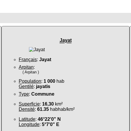
Jayat
Français
:
Jayat
Arpitan
:
( Arpitan )
Population
:
1 000
hab
Gentilé
:
jayatis
Type
:
Commune
Superficie
:
16,30
km²
Densité
:
61.35
habhab/km²
Latitude
:
46°22'0" N
Longitude
:
5°7'0" E