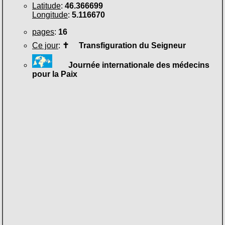
Latitude
:
46.366699
Longitude
:
5.116670
pages
:
16
Ce jour
:
✝
Transfiguration du Seigneur
Journée internationale des médecins
pour la Paix