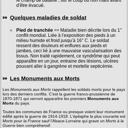
le champ de bataille ; sur le coup ou non mais avant
d'être évacué.
⤇
Quelques maladies de soldat
Pied de tranchée
=> Maladie bien décrite lors du 1°
conflit mondial. Liée à l'exposition des pieds à un
milieu humide et froid jusqu'à 16° C. Le soldat
ressent des douleurs et enflures aux pieds et
jambes, ceci lié à une mauvaise vascularisation des
tissus. Non traité rapidement, ce syndrôme qui peut
apparaître en un jour, entraine des lésions, ulcères
pouvant aller à gangrène et mortelle septicémie.
⤇
Les Monuments aux Morts
Les
Monuments aux Morts
rappellent les soldats morts pour le pays
lors des derniers conflits. C'est la guerre franco-prussienne de
1870-1871 qui verront apparaître les premiers
Monuments aux
Morts
du pays.
Toutes les communes de France ou presque voient leur monument
édifié après la guerre de 1914-1918. L'épitaphe la plus courante est
Morts pour la France
sauf l'Alsace-Lorraine qui grave un
Morts à la
Guerre
bien compréhensif.