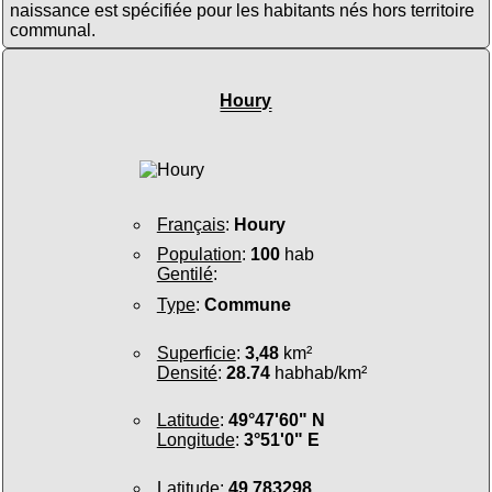
naissance est spécifiée pour les habitants nés hors territoire
communal.
Houry
Français
:
Houry
Population
:
100
hab
Gentilé
:
Type
:
Commune
Superficie
:
3,48
km²
Densité
:
28.74
habhab/km²
Latitude
:
49°47'60" N
Longitude
:
3°51'0" E
Latitude
:
49.783298