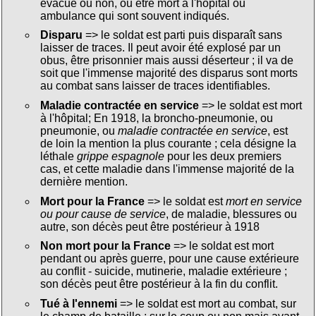
évacué ou non, ou être mort à l'hôpital ou
ambulance qui sont souvent indiqués.
Disparu
=> le soldat est parti puis disparaît sans
laisser de traces. Il peut avoir été explosé par un
obus, être prisonnier mais aussi déserteur ; il va de
soit que l'immense majorité des disparus sont morts
au combat sans laisser de traces identifiables.
Maladie contractée en service
=> le soldat est mort
à l'hôpital; En 1918, la broncho-pneumonie, ou
pneumonie, ou
maladie contractée en service
, est
de loin la mention la plus courante ; cela désigne la
léthale
grippe espagnole
pour les deux premiers
cas, et cette maladie dans l'immense majorité de la
dernière mention.
Mort pour la France
=> le soldat est
mort en service
ou pour cause de service
, de maladie, blessures ou
autre, son décès peut être postérieur à 1918
Non mort pour la France
=> le soldat est mort
pendant ou après guerre, pour une cause extérieure
au conflit - suicide, mutinerie, maladie extérieure ;
son décès peut être postérieur à la fin du conflit.
Tué à l'ennemi
=> le soldat est mort au combat, sur