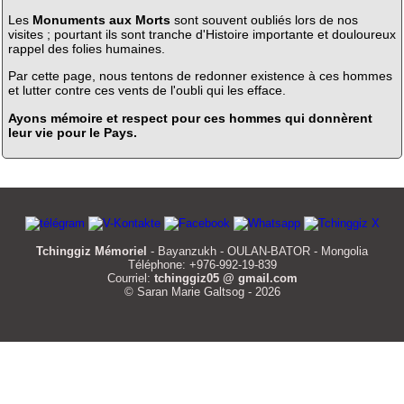
Les
Monuments aux Morts
sont souvent oubliés lors de nos
visites ; pourtant ils sont tranche d'Histoire importante et douloureux
rappel des folies humaines.
Par cette page, nous tentons de redonner existence à ces hommes
et lutter contre ces vents de l'oubli qui les efface.
Ayons mémoire et respect pour ces hommes qui donnèrent
leur vie pour le Pays.
Tchinggiz Mémoriel
- Bayanzukh - OULAN-BATOR - Mongolia
Téléphone: +976-992-19-839
Courriel:
tchinggiz05 @ gmail.com
© Saran Marie Galtsog - 2026