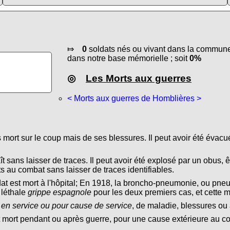
⤇
0
soldats nés ou vivant dans la commune 
dans notre base mémorielle ; soit
0%
◎
Les Morts aux guerres
< Morts aux guerres de Homblières >
s mort sur le coup mais de ses blessures. Il peut avoir été évacu
ît sans laisser de traces. Il peut avoir été explosé par un obus, ê
s au combat sans laisser de traces identifiables.
dat est mort à l'hôpital; En 1918, la broncho-pneumonie, ou pn
 léthale
grippe espagnole
pour les deux premiers cas, et cette 
 en service ou pour cause de service
, de maladie, blessures ou 
t mort pendant ou après guerre, pour une cause extérieure au conf