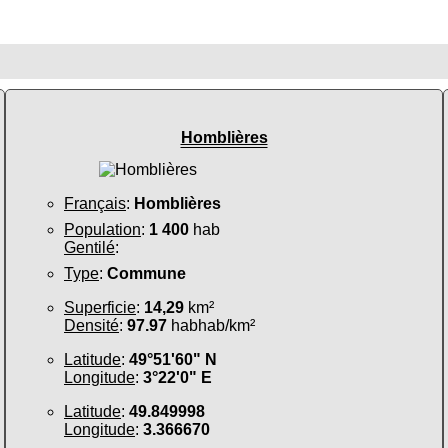
Homblières
Français
:
Homblières
Population
:
1 400
hab
Gentilé
:
Type
:
Commune
Superficie
:
14,29
km²
Densité
:
97.97
habhab/km²
Latitude
:
49°51'60" N
Longitude
:
3°22'0" E
Latitude
:
49.849998
Longitude
:
3.366670