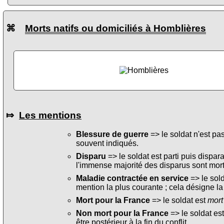
⌘
Morts natifs ou domiciliés à Homblières
⤇
Les mentions
Blessure de guerre
=> le soldat n'est pa
souvent indiqués.
Disparu
=> le soldat est parti puis dispara
l'immense majorité des disparus sont mort
Maladie contractée en service
=> le sol
mention la plus courante ; cela désigne la
Mort pour la France
=> le soldat est
mort
Non mort pour la France
=> le soldat es
être postérieur à la fin du conflit.