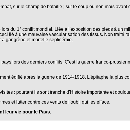
ombat, sur le champ de bataille ; sur le coup ou non mais avant 
lors du 1° conflit mondial. Liée à l'exposition des pieds à un mi
ceci lié à une mauvaise vascularisation des tissus. Non traité r
r à gangrène et mortelle septicémie.
e pays lors des derniers conflits. C'est la guerre franco-prussie
nt édifié après la guerre de 1914-1918. L'épitaphe la plus co
isites ; pourtant ils sont tranche d'Histoire importante et doulo
s et lutter contre ces vents de l'oubli qui les efface.
 leur vie pour le Pays.