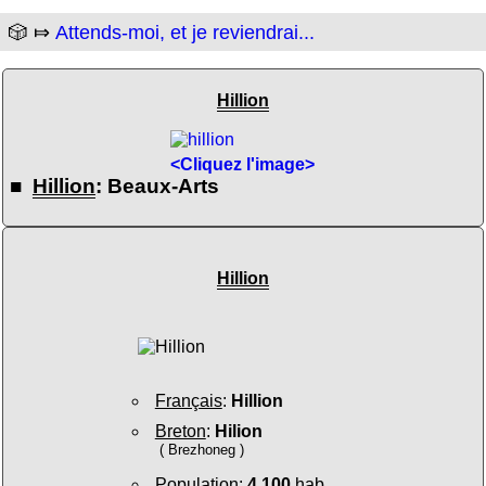
🎲 ⤇
Attends-moi, et je reviendrai...
Hillion
<Cliquez l'image>
■
Hillion
: Beaux-Arts
Hillion
Français
:
Hillion
Breton
:
Hilion
( Brezhoneg )
Population
:
4 100
hab