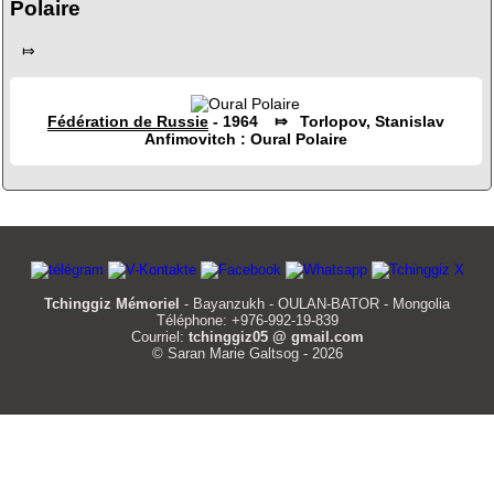
Polaire
⤇
Fédération de Russie
- 1964 ⤇ Torlopov, Stanislav
Anfimovitch : Oural Polaire
Tchinggiz Mémoriel
- Bayanzukh - OULAN-BATOR - Mongolia
Téléphone: +976-992-19-839
Courriel:
tchinggiz05 @ gmail.com
© Saran Marie Galtsog - 2026