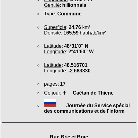
Gentilé
:
hillionnais
Type
:
Commune
Superficie
:
24,76
km²
Densité
:
165.59
habhab/km²
Latitude
:
48°31'0" N
Longitude
:
2°41'60" W
Latitude
:
48.516701
Longitude
:
-2.683330
pages
:
17
Ce jour
:
✝
Gaétan de Thiene
Journée du Service spécial
des communications et de l'inform
Rue Bric et Brac