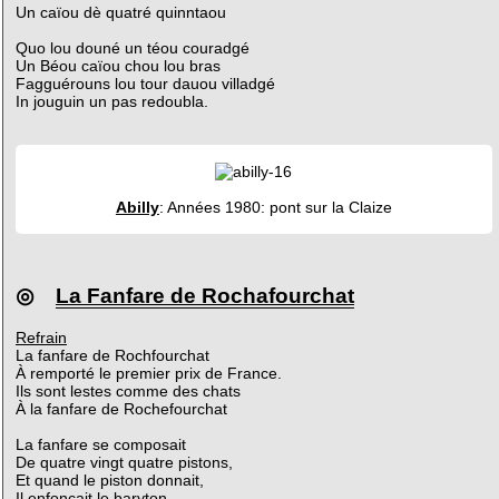
Un caïou dè quatré quinntaou
Quo lou douné un téou couradgé
Un Béou caïou chou lou bras
Fagguérouns lou tour dauou villadgé
In jouguin un pas redoubla.
Abilly
: Années 1980: pont sur la Claize
◎
La Fanfare de Rochafourchat
Refrain
La fanfare de Rochfourchat
À remporté le premier prix de France.
Ils sont lestes comme des chats
À la fanfare de Rochefourchat
La fanfare se composait
De quatre vingt quatre pistons,
Et quand le piston donnait,
Il enfonçait le baryton.