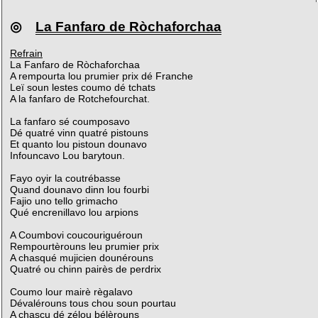
◎
La Fanfaro de Ròchaforchaa
Refrain
La Fanfaro de Ròchaforchaa
A rempourta lou prumier prix dé Franche
Leï soun lestes coumo dé tchats
A la fanfaro de Rotchefourchat.
La fanfaro sé coumposavo
Dé quatré vinn quatré pistouns
Et quanto lou pistoun dounavo
Infouncavo Lou barytoun.
Fayo oyir la coutrébasse
Quand dounavo dinn lou fourbi
Fajio uno tello grimacho
Qué encrenillavo lou arpions
A Coumbovi coucouriguéroun
Rempourtèrouns leu prumier prix
A chasqué mujicien dounérouns
Quatré ou chinn pairès de perdrix
Coumo lour mairè règalavo
Dévalérouns tous chou soun pourtau
A chascu dé zélou bélèrouns