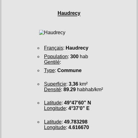
Haudrecy
Français
:
Haudrecy
Population
:
300
hab
Gentilé
:
Type
:
Commune
Superficie
:
3,36
km²
Densité
:
89.29
habhab/km²
Latitude
:
49°47'60" N
Longitude
:
4°37'0" E
Latitude
:
49.783298
Longitude
:
4.616670