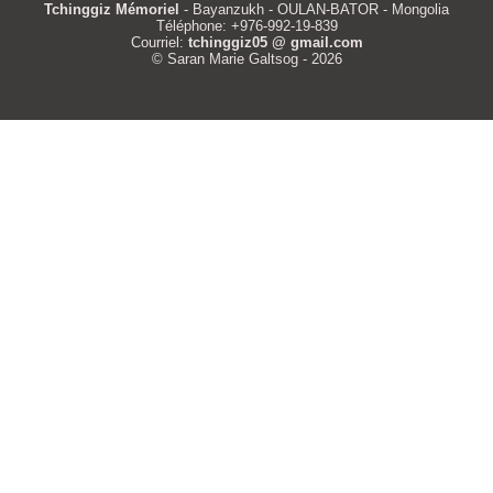
Tchinggiz Mémoriel
- Bayanzukh - OULAN-BATOR - Mongolia
Téléphone: +976-992-19-839
Courriel:
tchinggiz05 @ gmail.com
© Saran Marie Galtsog - 2026