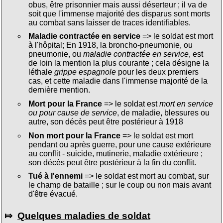
obus, être prisonnier mais aussi déserteur ; il va de
soit que l'immense majorité des disparus sont morts
au combat sans laisser de traces identifiables.
Maladie contractée en service
=> le soldat est mort
à l'hôpital; En 1918, la broncho-pneumonie, ou
pneumonie, ou
maladie contractée en service
, est
de loin la mention la plus courante ; cela désigne la
léthale
grippe espagnole
pour les deux premiers
cas, et cette maladie dans l'immense majorité de la
dernière mention.
Mort pour la France
=> le soldat est
mort en service
ou pour cause de service
, de maladie, blessures ou
autre, son décès peut être postérieur à 1918
Non mort pour la France
=> le soldat est mort
pendant ou après guerre, pour une cause extérieure
au conflit - suicide, mutinerie, maladie extérieure ;
son décès peut être postérieur à la fin du conflit.
Tué à l'ennemi
=> le soldat est mort au combat, sur
le champ de bataille ; sur le coup ou non mais avant
d'être évacué.
⤇
Quelques maladies de soldat