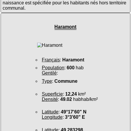
naissance est spécifiée pour les habitants nés hors territoire
communal.
Haramont
Français
:
Haramont
Population
:
600
hab
Gentilé
:
Type
:
Commune
Superficie
:
12,24
km²
Densité
:
49.02
habhab/km²
Latitude
:
49°17'60" N
Longitude
:
3°3'60" E
Latitude
:
49.283298