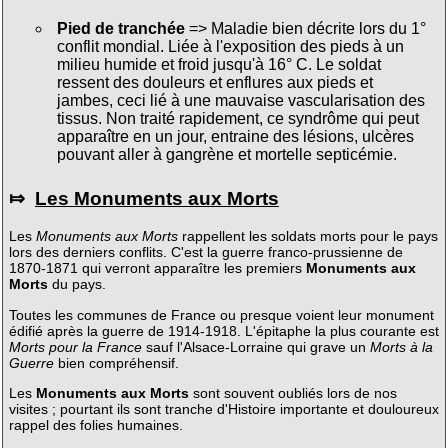
Pied de tranchée
=> Maladie bien décrite lors du 1°
conflit mondial. Liée à l'exposition des pieds à un
milieu humide et froid jusqu'à 16° C. Le soldat
ressent des douleurs et enflures aux pieds et
jambes, ceci lié à une mauvaise vascularisation des
tissus. Non traité rapidement, ce syndrôme qui peut
apparaître en un jour, entraine des lésions, ulcères
pouvant aller à gangrène et mortelle septicémie.
⤇
Les Monuments aux Morts
Les
Monuments aux Morts
rappellent les soldats morts pour le pays
lors des derniers conflits. C'est la guerre franco-prussienne de
1870-1871 qui verront apparaître les premiers
Monuments aux
Morts
du pays.
Toutes les communes de France ou presque voient leur monument
édifié après la guerre de 1914-1918. L'épitaphe la plus courante est
Morts pour la France
sauf l'Alsace-Lorraine qui grave un
Morts à la
Guerre
bien compréhensif.
Les
Monuments aux Morts
sont souvent oubliés lors de nos
visites ; pourtant ils sont tranche d'Histoire importante et douloureux
rappel des folies humaines.