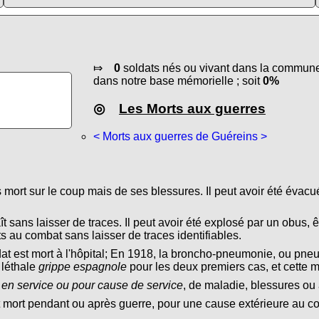
⤇
0
soldats nés ou vivant dans la commune 
dans notre base mémorielle ; soit
0%
◎
Les Morts aux guerres
< Morts aux guerres de Guéreins >
s mort sur le coup mais de ses blessures. Il peut avoir été évacu
ît sans laisser de traces. Il peut avoir été explosé par un obus, ê
s au combat sans laisser de traces identifiables.
dat est mort à l'hôpital; En 1918, la broncho-pneumonie, ou pn
 léthale
grippe espagnole
pour les deux premiers cas, et cette 
 en service ou pour cause de service
, de maladie, blessures ou 
t mort pendant ou après guerre, pour une cause extérieure au conf