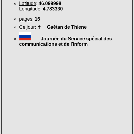
Latitude
:
46.099998
Longitude
:
4.783330
pages
:
16
Ce jour
:
✝
Gaétan de Thiene
Journée du Service spécial des
communications et de l'inform