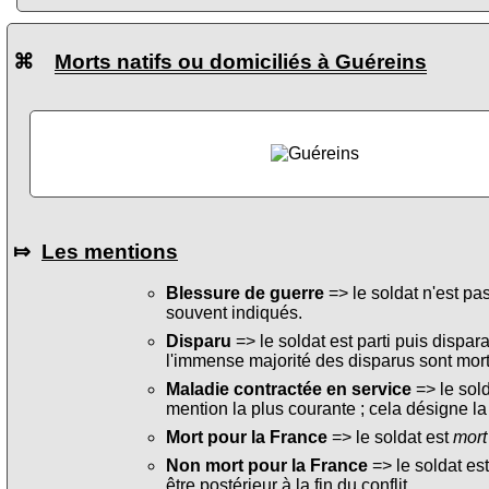
⌘
Morts natifs ou domiciliés à Guéreins
⤇
Les mentions
Blessure de guerre
=> le soldat n'est pa
souvent indiqués.
Disparu
=> le soldat est parti puis dispara
l'immense majorité des disparus sont mort
Maladie contractée en service
=> le sol
mention la plus courante ; cela désigne la
Mort pour la France
=> le soldat est
mort
Non mort pour la France
=> le soldat es
être postérieur à la fin du conflit.