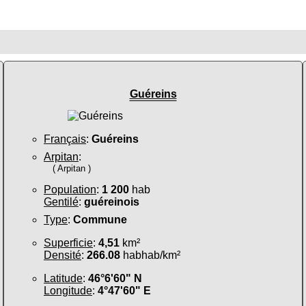
Guéreins
Français
:
Guéreins
Arpitan
:
( Arpitan )
Population
:
1 200
hab
Gentilé
:
guéreinois
Type
:
Commune
Superficie
:
4,51
km²
Densité
:
266.08
habhab/km²
Latitude
:
46°6'60" N
Longitude
:
4°47'60" E