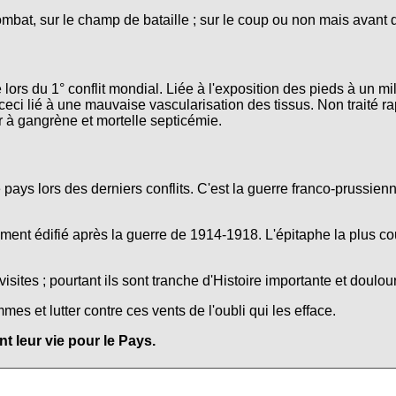
ombat, sur le champ de bataille ; sur le coup ou non mais avant 
lors du 1° conflit mondial. Liée à l'exposition des pieds à un mi
ceci lié à une mauvaise vascularisation des tissus. Non traité r
r à gangrène et mortelle septicémie.
e pays lors des derniers conflits. C'est la guerre franco-prussie
nt édifié après la guerre de 1914-1918. L'épitaphe la plus co
isites ; pourtant ils sont tranche d'Histoire importante et doulo
s et lutter contre ces vents de l'oubli qui les efface.
 leur vie pour le Pays.