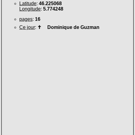
Latitude
:
46.225068
Longitude
:
5.774248
pages
:
16
Ce jour
:
✝
Dominique de Guzman