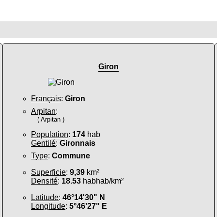
Giron
Français
:
Giron
Arpitan
:
( Arpitan )
Population
:
174
hab
Gentilé
:
Gironnais
Type
:
Commune
Superficie
:
9,39
km²
Densité
:
18.53
habhab/km²
Latitude
:
46°14'30" N
Longitude
:
5°46'27" E