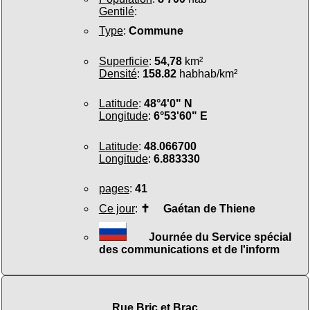
Gentilé
:
Type
:
Commune
Superficie
:
54,78
km²
Densité
:
158.82
habhab/km²
Latitude
:
48°4'0" N
Longitude
:
6°53'60" E
Latitude
:
48.066700
Longitude
:
6.883330
pages
:
41
Ce jour
:
✝
Gaétan de Thiene
Journée du Service spécial
des communications et de l'inform
Rue Bric et Brac