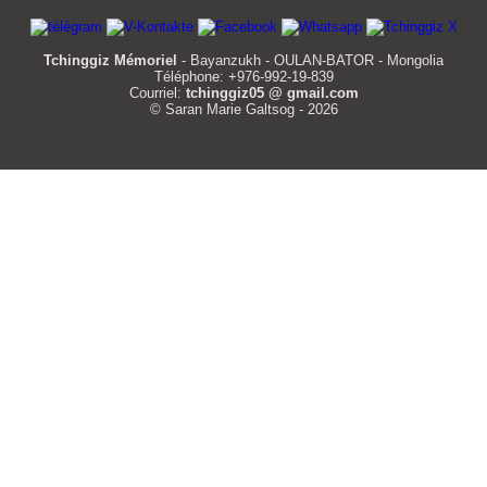
Tchinggiz Mémoriel
- Bayanzukh - OULAN-BATOR - Mongolia
Téléphone: +976-992-19-839
Courriel:
tchinggiz05 @ gmail.com
© Saran Marie Galtsog - 2026