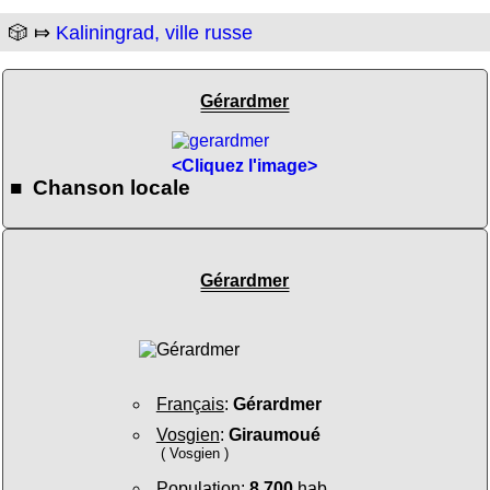
🎲 ⤇
Kaliningrad, ville russe
Gérardmer
<Cliquez l'image>
■ Chanson locale
Gérardmer
Français
:
Gérardmer
Vosgien
:
Giraumoué
( Vosgien )
Population
:
8 700
hab