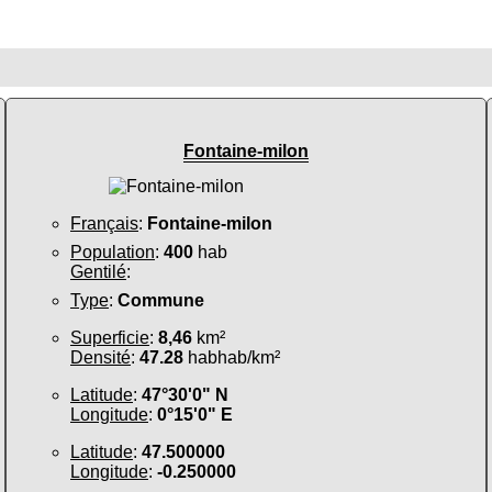
Fontaine-milon
Français
:
Fontaine-milon
Population
:
400
hab
Gentilé
:
Type
:
Commune
Superficie
:
8,46
km²
Densité
:
47.28
habhab/km²
Latitude
:
47°30'0" N
Longitude
:
0°15'0" E
Latitude
:
47.500000
Longitude
:
-0.250000