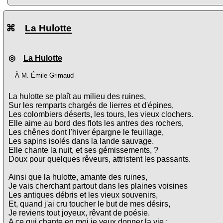
⌘
La Hulotte
◎
La Hulotte
À M. Émile Grimaud
La hulotte se plaît au milieu des ruines,
Sur les remparts chargés de lierres et d'épines,
Les colombiers déserts, les tours, les vieux clochers.
Elle aime au bord des flots les antres des rochers,
Les chênes dont l'hiver épargne le feuillage,
Les sapins isolés dans la lande sauvage.
Elle chante la nuit, et ses gémissements, ?
Doux pour quelques rêveurs, attristent les passants.
Ainsi que la hulotte, amante des ruines,
Je vais cherchant partout dans les plaines voisines
Les antiques débris et les vieux souvenirs,
Et, quand j'ai cru toucher le but de mes désirs,
Je reviens tout joyeux, rêvant de poésie.
A ce qui chante en moi je veux donner la vie ;