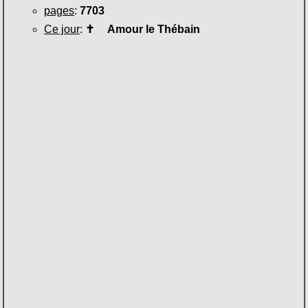
pages
:
7703
Ce jour
:
✝
Amour le Thébain