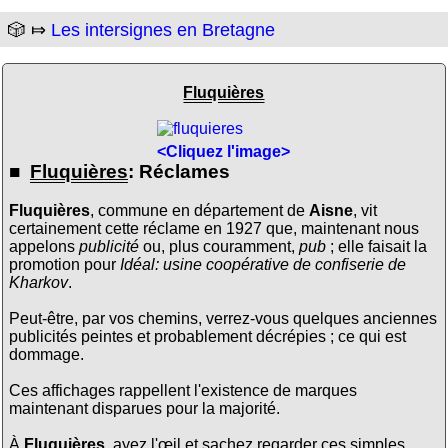
🎲 ⤇
Les intersignes en Bretagne
Fluquières
<Cliquez l'image>
■
Fluquières
: Réclames
Fluquières
, commune en département de
Aisne
, vit
certainement cette réclame en 1927 que, maintenant nous
appelons
publicité
ou, plus couramment,
pub
; elle faisait la
promotion pour
Idéal: usine coopérative de confiserie de
Kharkov
.
Peut-être, par vos chemins, verrez-vous quelques anciennes
publicités peintes et probablement décrépies ; ce qui est
dommage.
Ces affichages rappellent l'existence de marques
maintenant disparues pour la majorité.
À
Fluquières
, ayez l'œil et sachez regarder ces simples