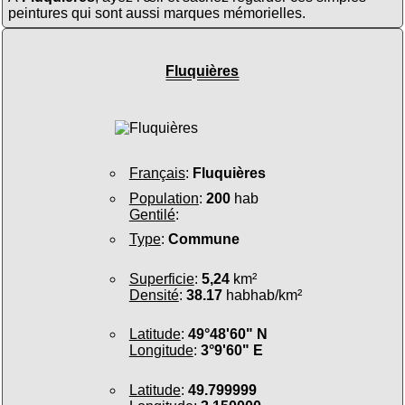
peintures qui sont aussi marques mémorielles.
Fluquières
Français
:
Fluquières
Population
:
200
hab
Gentilé
:
Type
:
Commune
Superficie
:
5,24
km²
Densité
:
38.17
habhab/km²
Latitude
:
49°48'60" N
Longitude
:
3°9'60" E
Latitude
:
49.799999