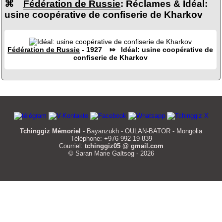
⌘
Fédération de Russie
: Réclames & Idéal:
usine coopérative de confiserie de Kharkov
Fédération de Russie
- 1927 ⤇ Idéal: usine coopérative de
confiserie de Kharkov
Tchinggiz Mémoriel
- Bayanzukh - OULAN-BATOR - Mongolia
Téléphone: +976-992-19-839
Courriel:
tchinggiz05 @ gmail.com
© Saran Marie Galtsog - 2026