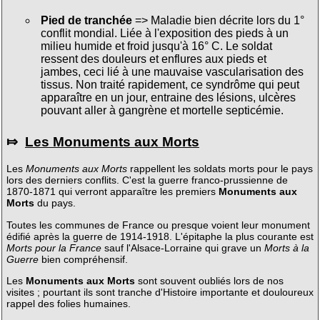
Pied de tranchée
=> Maladie bien décrite lors du 1°
conflit mondial. Liée à l'exposition des pieds à un
milieu humide et froid jusqu'à 16° C. Le soldat
ressent des douleurs et enflures aux pieds et
jambes, ceci lié à une mauvaise vascularisation des
tissus. Non traité rapidement, ce syndrôme qui peut
apparaître en un jour, entraine des lésions, ulcères
pouvant aller à gangrène et mortelle septicémie.
⤇
Les Monuments aux Morts
Les
Monuments aux Morts
rappellent les soldats morts pour le pays
lors des derniers conflits. C'est la guerre franco-prussienne de
1870-1871 qui verront apparaître les premiers
Monuments aux
Morts
du pays.
Toutes les communes de France ou presque voient leur monument
édifié après la guerre de 1914-1918. L'épitaphe la plus courante est
Morts pour la France
sauf l'Alsace-Lorraine qui grave un
Morts à la
Guerre
bien compréhensif.
Les
Monuments aux Morts
sont souvent oubliés lors de nos
visites ; pourtant ils sont tranche d'Histoire importante et douloureux
rappel des folies humaines.