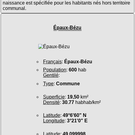
naissance est spécifiée pour les habitants nés hors territoire
communal.
Épaux-Bézu
Français
:
Épaux-Bézu
Population
:
600
hab
Gentilé
:
Type
:
Commune
Superficie
:
19,50
km²
Densité
:
30.77
habhab/km²
Latitude
:
49°6'60" N
Longitude
:
3°21'0" E
Latitude
:
49.099998