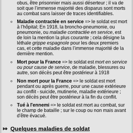
obus, être prisonnier mais aussi déserteur ; il va de
soit que l'immense majorité des disparus sont morts
au combat sans laisser de traces identifiables.
Maladie contractée en service
=> le soldat est mort
à l'hôpital; En 1918, la broncho-pneumonie, ou
pneumonie, ou
maladie contractée en service
, est
de loin la mention la plus courante ; cela désigne la
léthale
grippe espagnole
pour les deux premiers
cas, et cette maladie dans l'immense majorité de la
dernière mention.
Mort pour la France
=> le soldat est
mort en service
ou pour cause de service
, de maladie, blessures ou
autre, son décès peut être postérieur à 1918
Non mort pour la France
=> le soldat est mort
pendant ou après guerre, pour une cause extérieure
au conflit - suicide, mutinerie, maladie extérieure ;
son décès peut être postérieur à la fin du conflit.
Tué à l'ennemi
=> le soldat est mort au combat, sur
le champ de bataille ; sur le coup ou non mais avant
d'être évacué.
⤇
Quelques maladies de soldat